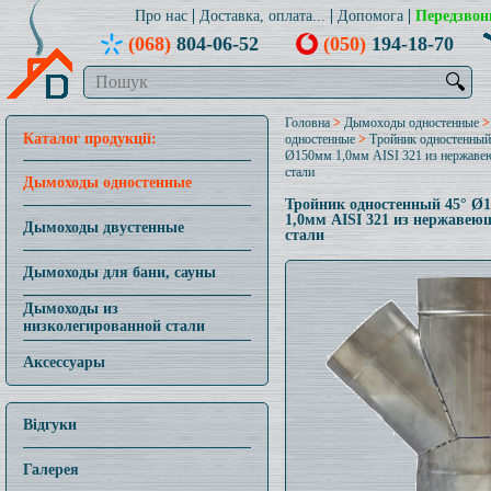
Про нас
Доставка, оплата...
Допомога
Передзвон
(068)
804-06-52
(050)
194-18-70
🔍
Головна
>
Дымоходы одностенные
Каталог продукції:
одностенные
>
Тройник одностенный
Ø150мм 1,0мм AISI 321 из нержав
стали
Дымоходы одностенные
Тройник одностенный 45° Ø
1,0мм AISI 321 из нержавею
Дымоходы двустенные
стали
Дымоходы для бани, сауны
Дымоходы из
низколегированной стали
Аксессуары
Відгуки
Галерея