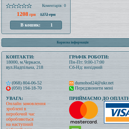
Коментарів: 0
1208
грн
1272 грн
Корисна інформація
КОНТАКТИ:
ГРАФІК РОБОТИ:
18000, м.Черкаси,
Пн-Пт: 9:00-17:00
вул.Надпільна, 218
Сб-Нд: вихідний
(068) 804-06-52
dumohod24@ukr.net
(050) 194-18-70
Передзвонити мені
УВАГА:
ПРИЙМАЄМО ДО ОПЛАТИ
Онлайн замовлення
зроблені в
неробочий час
обробляються
на наступний