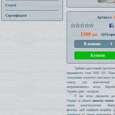
Статті
Сертифікати
Артикул:
1208
грн
1272 грн
Трійник одностінний (неутеплен
нержавіючої сталі AISI 321. Підх
гільзування існуючого кам’яного чи
каналу, для комплектації 
твердопаливного котла. Вироб
Україна, ціни – складські.
У нас легко оформити дос
Україні та зібрати
димохід своїми
наших комплектуючих. Викори
фільтри, щоб підібрати потрібну д
зверніться до наших менеджерів. 