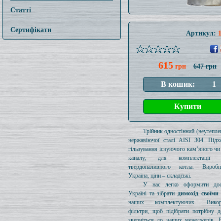
Статті
Сертифікати
Артикул:
615
грн
647 грн
Трійник одностінний (неутеплен
нержавіючої сталі AISI 304. Підх
гільзування існуючого кам’яного чи
каналу, для комплектації 
твердопаливного котла. Вироб
Україна, ціни – складські.
У нас легко оформити дос
Україні та зібрати
димохід своїми
наших комплектуючих. Викори
фільтри, щоб підібрати потрібну д
зверніться до наших менеджерів. 