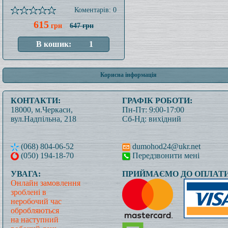
Коментарів: 0
615
грн
647 грн
Корисна інформація
КОНТАКТИ:
ГРАФІК РОБОТИ:
18000, м.Черкаси,
Пн-Пт: 9:00-17:00
вул.Надпільна, 218
Сб-Нд: вихідний
(068) 804-06-52
dumohod24@ukr.net
(050) 194-18-70
Передзвонити мені
УВАГА:
ПРИЙМАЄМО ДО ОПЛАТИ
Онлайн замовлення
зроблені в
неробочий час
обробляються
на наступний