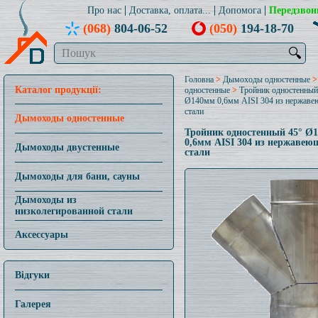
Про нас
Доставка, оплата...
Допомога
Передзвон
(068)
804-06-52
(050)
194-18-70
🔍
Головна
>
Дымоходы одностенные
Каталог продукції:
одностенные
>
Тройник одностенный
Ø140мм 0,6мм AISI 304 из нержав
стали
Дымоходы одностенные
Тройник одностенный 45° Ø
0,6мм AISI 304 из нержавею
Дымоходы двустенные
стали
Дымоходы для бани, сауны
Дымоходы из
низколегированной стали
Аксессуары
Відгуки
Галерея