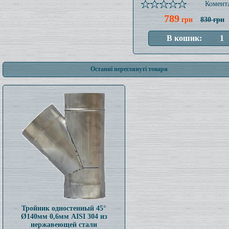
Комента
789
грн
830 грн
Останні переглянуті товари
Тройник одностенный 45°
Ø140мм 0,6мм AISI 304 из
нержавеющей стали