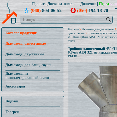
Про нас
Доставка, оплата...
Допомога
Передзвон
(068)
804-06-52
(050)
194-18-70
🔍
Головна
>
Дымоходы одностенные
Каталог продукції:
одностенные
>
Тройник одностенный
Ø130мм 0,8мм AISI 321 из нержав
стали
Дымоходы одностенные
Тройник одностенный 45° Ø
0,8мм AISI 321 из нержавею
Дымоходы двустенные
стали
Дымоходы для бани, сауны
Дымоходы из
низколегированной стали
Аксессуары
Відгуки
Галерея