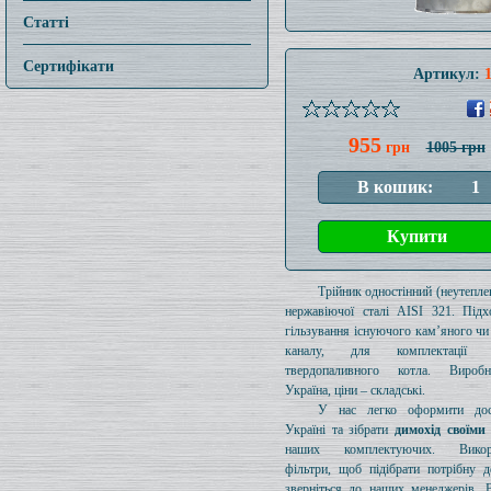
Статті
Сертифікати
Артикул:
955
грн
1005 грн
Трійник одностінний (неутеплен
нержавіючої сталі AISI 321. Підх
гільзування існуючого кам’яного чи
каналу, для комплектації 
твердопаливного котла. Вироб
Україна, ціни – складські.
У нас легко оформити дос
Україні та зібрати
димохід своїми
наших комплектуючих. Викори
фільтри, щоб підібрати потрібну д
зверніться до наших менеджерів. 