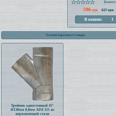
Комента
596
грн
627 грн
Останні переглянуті товари
Тройник одностенный 45°
Ø130мм 0,8мм AISI 321 из
нержавеющей стали