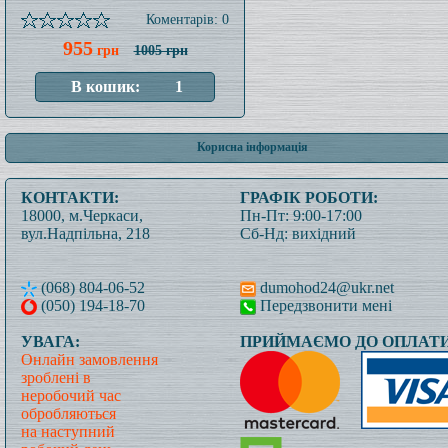
Коментарів: 0
955
грн
1005 грн
Корисна інформація
КОНТАКТИ:
ГРАФІК РОБОТИ:
18000, м.Черкаси,
Пн-Пт: 9:00-17:00
вул.Надпільна, 218
Сб-Нд: вихідний
(068) 804-06-52
dumohod24@ukr.net
(050) 194-18-70
Передзвонити мені
УВАГА:
ПРИЙМАЄМО ДО ОПЛАТИ
Онлайн замовлення
зроблені в
неробочий час
обробляються
на наступний