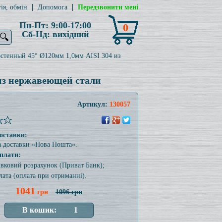
ія, обмін
Допомога
Передзвонити мені
Пн-Пт: 9:00-17:00
0
Сб-Нд: вихідний
🔍
стенный 45° Ø120мм 1,0мм AISI 304 из
из нержавеющей стали
Артикул:
130057
оставки:
а доставки «Нова Пошта».
плати:
тівковий розрахунок (Приват Банк);
лата (оплата при отриманні).
1041
грн
1096 грн