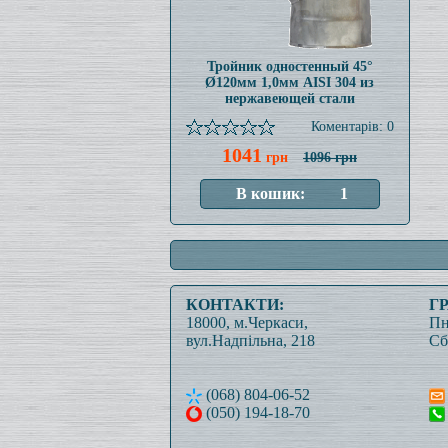
Тройник одностенный 45°
Ø120мм 1,0мм AISI 304 из
нержавеющей стали
Коментарів: 0
1041
грн
1096 грн
КОНТАКТИ:
Г
18000, м.Черкаси,
Пн
вул.Надпільна, 218
Сб
(068) 804-06-52
(050) 194-18-70