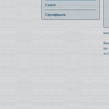
Статті
Сертифікати
ком
Вик
що 
за 