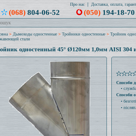
Про нас
Доставка, оплата, гарант
(068)
804-06-52
(050)
194-18-70
овна
>
Дымоходы одностенные
>
Тройники одностенные
>
Тройник одно
жавеющей стали
ойник одностенный 45° Ø120мм 1,0мм AISI 304 
Способи д
• служб
Способи о
• безго
• післяп