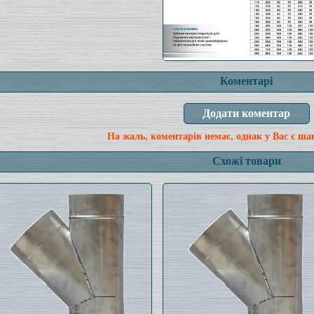
Коментарі
На жаль, коментарів немає, однак у Вас є ша
Схожі товари