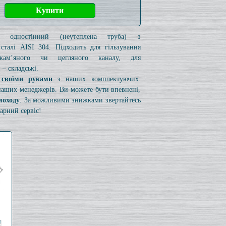
к одностінний (неутеплена труба) з
 сталі AISI 304. Підходить для гільзування
 кам’яного чи цегляного каналу, для
– складські.
 своїми руками
з наших комплектуючих.
 наших менеджерів. Ви можете бути впевнені,
моходу
. За можливими знижками звертайтесь
арний сервіс!