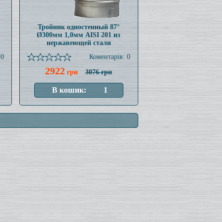
Тройник одностенный 87°
Ø300мм 1,0мм AISI 201 из
нержавеющей стали
 0
Коментарів: 0
2922
грн
3076 грн