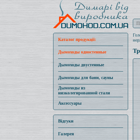
Гол
Каталог продукції:
нер
Тр
Дымоходы одностенные
Дымоходы двустенные
Дымоходы для бани, сауны
Дымоходы из
низколегированной стали
Аксессуары
Відгуки
Галерея