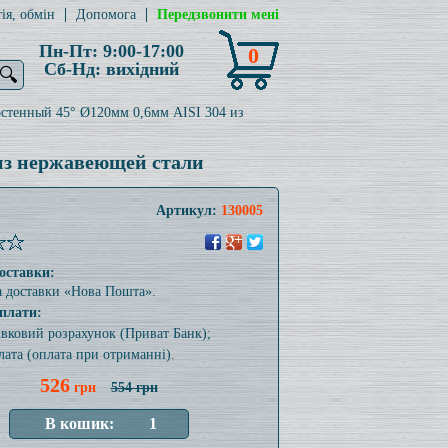
ія, обмін
Допомога
Передзвонити мені
Пн-Пт: 9:00-17:00
0
Сб-Нд: вихідний
🔍
стенный 45° Ø120мм 0,6мм AISI 304 из
из нержавеющей стали
Артикул:
130005
оставки:
а доставки «Нова Пошта».
плати:
тівковий розрахунок (Приват Банк);
лата (оплата при отриманні).
526
грн
554 грн