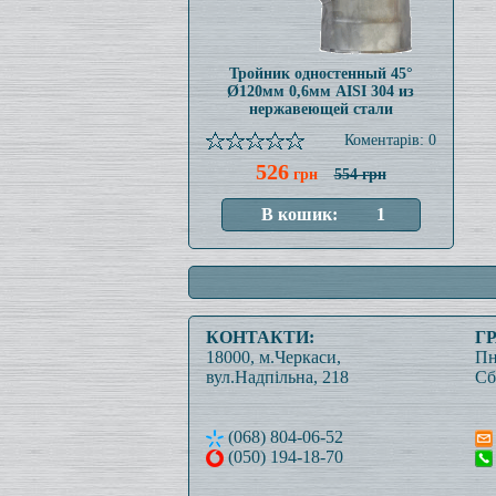
Тройник одностенный 45°
Ø120мм 0,6мм AISI 304 из
нержавеющей стали
Коментарів: 0
526
грн
554 грн
КОНТАКТИ:
Г
18000, м.Черкаси,
Пн
вул.Надпільна, 218
Сб
(068) 804-06-52
(050) 194-18-70