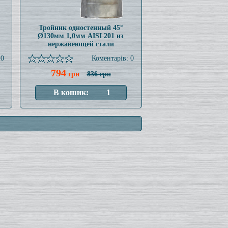
Тройник одностенный 45°
Ø130мм 1,0мм AISI 201 из
нержавеющей стали
 0
Коментарів: 0
794
грн
836 грн