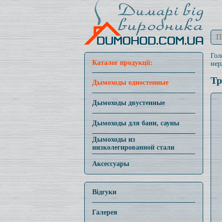
Гол
Каталог продукції:
нер
Тр
Дымоходы одностенные
Дымоходы двустенные
Дымоходы для бани, сауны
Дымоходы из
низколегированной стали
Аксессуары
Відгуки
Галерея