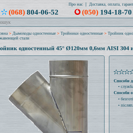
Про нас
Доставка, оплата, гарант
(068)
804-06-52
(050)
194-18-70
овна
>
Дымоходы одностенные
>
Тройники одностенные
>
Тройник одно
жавеющей стали
ойник одностенный 45° Ø120мм 0,6мм AISI 304 
Способи д
• служб
Способи о
• безго
• післяп