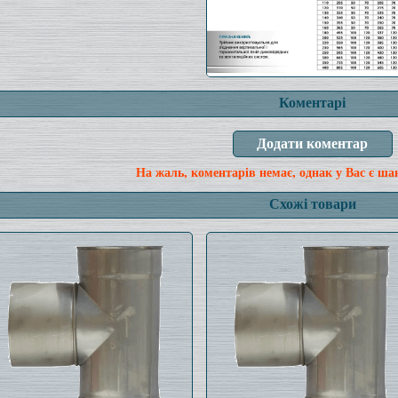
Коментарі
На жаль, коментарів немає, однак у Вас є ша
Схожі товари