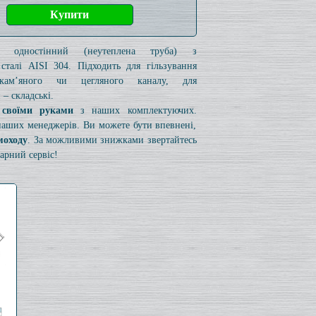
к одностінний (неутеплена труба) з
 сталі AISI 304. Підходить для гільзування
 кам’яного чи цегляного каналу, для
– складські.
 своїми руками
з наших комплектуючих.
 наших менеджерів. Ви можете бути впевнені,
моходу
. За можливими знижками звертайтесь
арний сервіс!