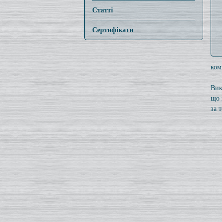
Статті
Сертифікати
ком
Вик
що 
за 