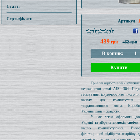
Статті
Сертифікати
Артикул:
439
грн
462 грн
Трійник одностінний (неутеплен
нержавіючої сталі AISI 304. Підх
гільзування існуючого кам’яного чи
каналу, для комплектації 
твердопаливного котла. Вироб
Україна, ціни – складські.
У нас легко оформити дос
Україні та зібрати
димохід своїми
наших комплектуючих. Викори
фільтри, щоб підібрати потрібну д
зверніться до наших менеджерів. 