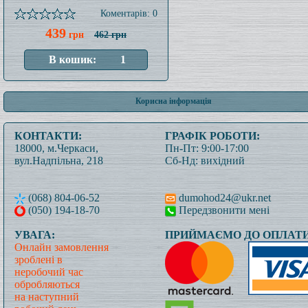
Коментарів: 0
439
грн
462 грн
Корисна інформація
КОНТАКТИ:
ГРАФІК РОБОТИ:
18000, м.Черкаси,
Пн-Пт: 9:00-17:00
вул.Надпільна, 218
Сб-Нд: вихідний
(068) 804-06-52
dumohod24@ukr.net
(050) 194-18-70
Передзвонити мені
УВАГА:
ПРИЙМАЄМО ДО ОПЛАТИ
Онлайн замовлення
зроблені в
неробочий час
обробляються
на наступний