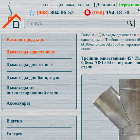
Про нас
Доставка, оплата...
Допомога
Передзвон
(068)
804-06-52
(050)
194-18-70
🔍
Головна
>
Дымоходы одностенные
Каталог продукції:
одностенные
>
Тройник одностенный
Ø100мм 0,6мм AISI 304 из нержав
стали
Дымоходы одностенные
Тройник одностенный 45° Ø
0,6мм AISI 304 из нержавею
Дымоходы двустенные
стали
Дымоходы для бани, сауны
Дымоходы из
низколегированной стали
Аксессуары
Відгуки
Галерея