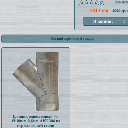
Комента
1611
грн
1696 грн
Останні переглянуті товари
Тройник одностенный 45°
Ø100мм 0,6мм AISI 304 из
нержавеющей стали