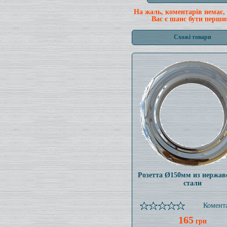
На жаль, коментарів немає,
Вас є шанс бути перши
Схожі товари
Розетта Ø150мм из нержа
стали
Комента
165
грн