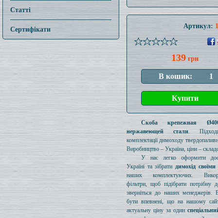
Статті
Артикул:
Сертифікати
139
грн
Скоба крепежная Ø4
нержавеющей стали
. Підход
комплектації димоходу твердопаливн
Виробництво – Україна, ціни – складс
У нас легко оформити дос
Україні та зібрати
димохід своїми
наших комплектуючих. Викори
фільтри, щоб підібрати потрібну д
зверніться до наших менеджерів. 
бути впевнені, що на нашому сайт
актуальну ціну за один
спеціальни