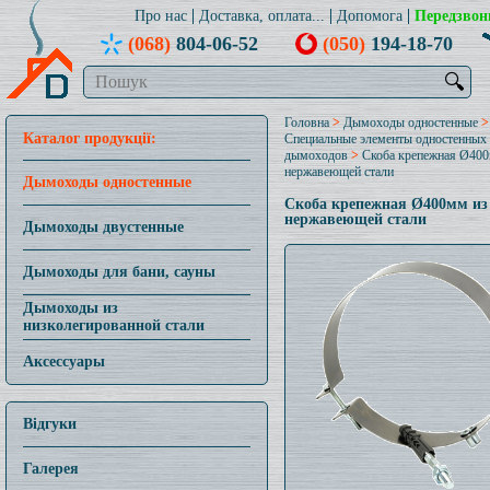
Про нас
Доставка, оплата...
Допомога
Передзвон
(068)
804-06-52
(050)
194-18-70
🔍
Головна
>
Дымоходы одностенные
>
Каталог продукції:
Специальные элементы одностенных
дымоходов
>
Скоба крепежная Ø400
нержавеющей стали
Дымоходы одностенные
Скоба крепежная Ø400мм из
нержавеющей стали
Дымоходы двустенные
Дымоходы для бани, сауны
Дымоходы из
низколегированной стали
Аксессуары
Відгуки
Галерея