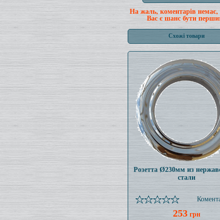
На жаль, коментарів немає,
Вас є шанс бути перши
Схожі товари
Розетта Ø230мм из нержа
стали
Комента
253
грн