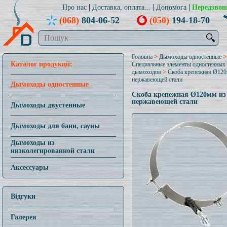
Про нас
Доставка, оплата...
Допомога
Передзвон
(068)
804-06-52
(050)
194-18-70
🔍
Головна
>
Дымоходы одностенные
>
Каталог продукції:
Специальные элементы одностенных
дымоходов
>
Скоба крепежная Ø120
нержавеющей стали
Дымоходы одностенные
Скоба крепежная Ø120мм из
нержавеющей стали
Дымоходы двустенные
Дымоходы для бани, сауны
Дымоходы из
низколегированной стали
Аксессуары
Відгуки
Галерея