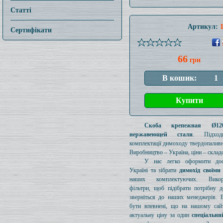
Статті
Артикул:
Сертифікати
66
грн
Скоба крепежная Ø1
нержавеющей стали
. Підход
комплектації димоходу твердопаливн
Виробництво – Україна, ціни – складс
У нас легко оформити дос
Україні та зібрати
димохід своїми
наших комплектуючих. Викори
фільтри, щоб підібрати потрібну д
зверніться до наших менеджерів. 
бути впевнені, що на нашому сайт
актуальну ціну за один
спеціальни