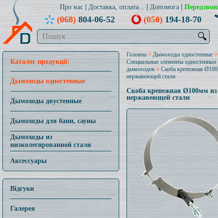
Про нас
Доставка, оплата...
Допомога
Передзвон
(068)
804-06-52
(050)
194-18-70
🔍
Головна
>
Дымоходы одностенные
>
Каталог продукції:
Специальные элементы одностенных
дымоходов
>
Скоба крепежная Ø100
нержавеющей стали
Дымоходы одностенные
Скоба крепежная Ø100мм из
нержавеющей стали
Дымоходы двустенные
Дымоходы для бани, сауны
Дымоходы из
низколегированной стали
Аксессуары
Відгуки
Галерея