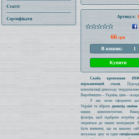
Статті
Артикул:
Сертифікати
66
грн
Скоба крепежная Ø1
нержавеющей стали
. Підход
комплектації димоходу твердопаливн
Виробництво – Україна, ціни – складс
У нас легко оформити дос
Україні та зібрати
димохід своїми
наших комплектуючих. Викори
фільтри, щоб підібрати потрібну д
зверніться до наших менеджерів. 
бути впевнені, що на нашому сайт
актуальну ціну за один
спеціальни