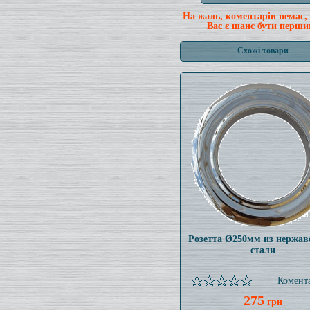
На жаль, коментарів немає,
Вас є шанс бути перши
Схожі товари
Розетта Ø250мм из нержа
стали
Комента
275
грн