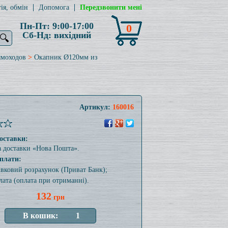
ія, обмін
Допомога
Передзвонити мені
Пн-Пт: 9:00-17:00
0
Сб-Нд: вихідний
🔍
ымоходов
>
Окапник Ø120мм из
Артикул:
160016
оставки:
а доставки «Нова Пошта».
плати:
тівковий розрахунок (Приват Банк);
лата (оплата при отриманні).
132
грн