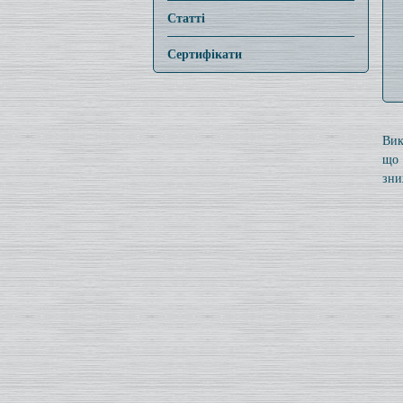
Статті
Сертифікати
Вик
що 
зни