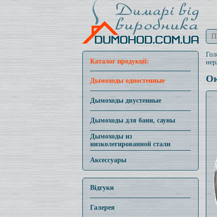
Гол
Каталог продукції:
нер
Ок
Дымоходы одностенные
Дымоходы двустенные
Дымоходы для бани, сауны
Дымоходы из
низколегированной стали
Аксессуары
Відгуки
Галерея