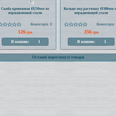
Скоба крепежная Ø250мм из
Кольцо под растяжку Ø300мм 
нержавеющей стали
нержавеющей стали
Коментарів: 0
Коментарів:
126
356
грн
грн
Останні переглянуті товари