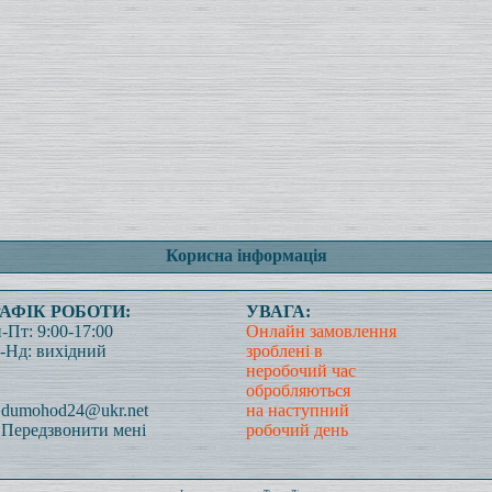
Корисна інформація
РАФІК РОБОТИ:
УВАГА:
-Пт: 9:00-17:00
Онлайн замовлення
-Нд: вихідний
зроблені в
неробочий час
обробляються
dumohod24@ukr.net
на наступний
Передзвонити мені
робочий день
Всього: 1020446 Сьогодні: 63