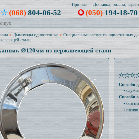
Про нас
Доставка, оплата, гарант
(068)
804-06-52
(050)
194-18-70
овна
>
Дымоходы одностенные
>
Специальные элементы одностенных д
жавеющей стали
апник Ø120мм из нержавеющей стали
Способи д
• служб
Способи о
• безго
• післяп