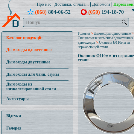
Про нас
Доставка, оплата...
Допомога
Передзвон
(068)
804-06-52
(050)
194-18-70
🔍
Головна
>
Дымоходы одностенные
>
Каталог продукції:
Специальные элементы одностенных
дымоходов
>
Окапник Ø110мм из
нержавеющей стали
Дымоходы одностенные
Окапник Ø110мм из нержав
стали
Дымоходы двустенные
Дымоходы для бани, сауны
Дымоходы из
низколегированной стали
Аксессуары
Відгуки
Галерея