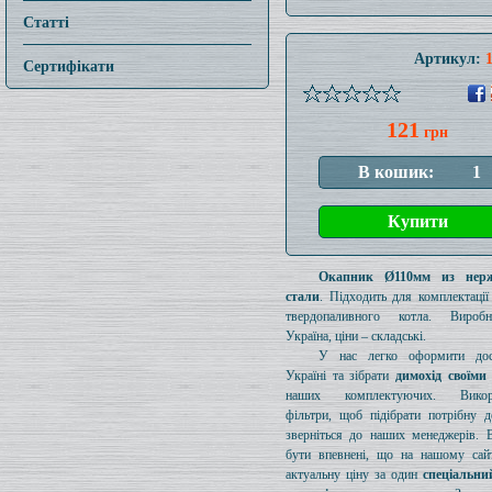
Статті
Артикул:
Сертифікати
121
грн
Окапник Ø110мм из нер
стали
. Підходить для комплектаці
твердопаливного котла. Вироб
Україна, ціни – складські.
У нас легко оформити дос
Україні та зібрати
димохід своїми
наших комплектуючих. Викори
фільтри, щоб підібрати потрібну д
зверніться до наших менеджерів. 
бути впевнені, що на нашому сайт
актуальну ціну за один
спеціальни