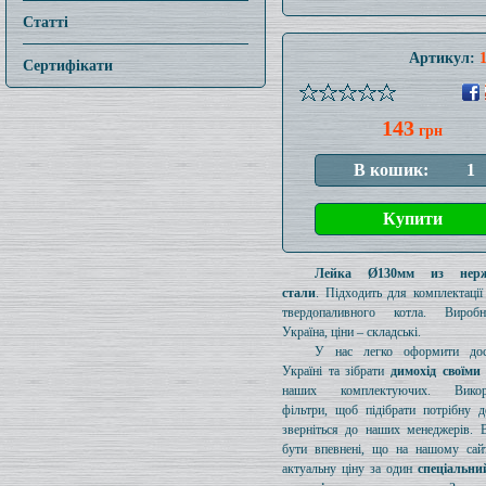
Статті
Артикул:
Сертифікати
143
грн
Лейка Ø130мм из нерж
стали
. Підходить для комплектаці
твердопаливного котла. Вироб
Україна, ціни – складські.
У нас легко оформити дос
Україні та зібрати
димохід своїми
наших комплектуючих. Викори
фільтри, щоб підібрати потрібну д
зверніться до наших менеджерів. 
бути впевнені, що на нашому сайт
актуальну ціну за один
спеціальни