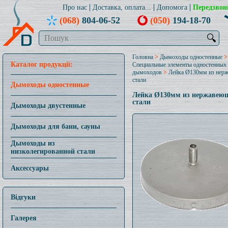
Про нас
Доставка, оплата...
Допомога
Передзвон
(068)
804-06-52
(050)
194-18-70
🔍
Головна
>
Дымоходы одностенные
>
Каталог продукції:
Специальные элементы одностенных
дымоходов
>
Лейка Ø130мм из нер
стали
Дымоходы одностенные
Лейка Ø130мм из нержавею
стали
Дымоходы двустенные
Дымоходы для бани, сауны
Дымоходы из
низколегированной стали
Аксессуары
Відгуки
Галерея