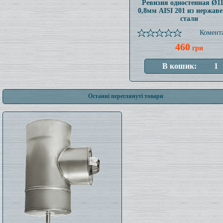
Ревизия одностенная Ø1
0,8мм AISI 201 из нержав
стали
Комента
460
грн
Останні переглянуті товари