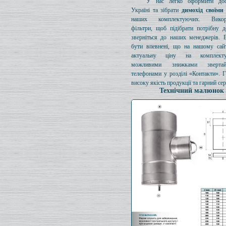
У нас легко оформити дос
Україні та зібрати
димохід своїми
наших комплектуючих. Викори
фільтри, щоб підібрати потрібну д
зверніться до наших менеджерів. 
бути впевнені, що на нашому сайт
актуальну ціну на комплект
можливими знижками зверта
телефонами у розділі «Контакти». 
високу якість продукції та гарний сер
Технічний малюнок