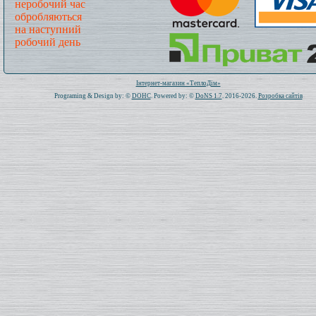
неробочий час
обробляються
на наступний
робочий день
Всього: 1020667 Сьогодні: 284
Інтернет-магазин «ТеплоДім»
Programing & Design by: ©
DOHC
. Powered by: ©
DoNS 1.7
. 2016-2026.
Розробка сайтів