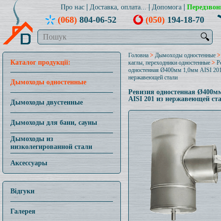
Про нас
Доставка, оплата...
Допомога
Передзвон
(068)
804-06-52
(050)
194-18-70
🔍
Головна
>
Дымоходы одностенные
Каталог продукції:
каглы, переходники одностенные
>
Р
одностенная Ø400мм 1,0мм AISI 201
нержавеющей стали
Дымоходы одностенные
Ревизия одностенная Ø400м
AISI 201 из нержавеющей ст
Дымоходы двустенные
Дымоходы для бани, сауны
Дымоходы из
низколегированной стали
Аксессуары
Відгуки
Галерея