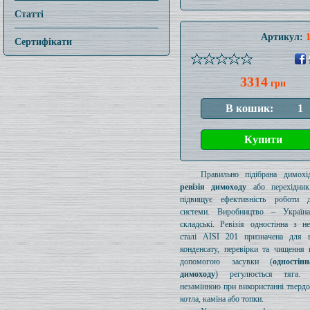
Статті
Артикул:
Сертифікати
3314
грн
Правильно підібрана димохід
ревізія димоходу
або перехідник
підвищує ефективність роботи д
системи. Виробництво – Україн
складські. Ревізія одностінна з н
сталі AISI 201 призначена для в
конденсату, перевірки та чищення 
допомогою засувки (
одностін
димоходу
) регулюється тяга.
незамінною при використанні тверд
котла, каміна або топки.