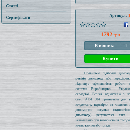
Статті
Артикул:
Сертифікати
1792
грн
Правильно підібрана димохід
ревізія димоходу
або перехідник
підвищує ефективність роботи д
системи. Виробництво – Україн
складські. Ревізія одностінна з н
сталі AISI 304 призначена для в
конденсату, перевірки та чищення 
допомогою засувки (
одностін
димоходу
) регулюється тяга.
незамінною при використанні тверд
котла, каміна або топки.