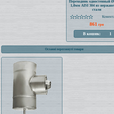
Переходник одностенный 
1,0мм AISI 304 из нержав
стали
Комента
861
грн
Останні переглянуті товари