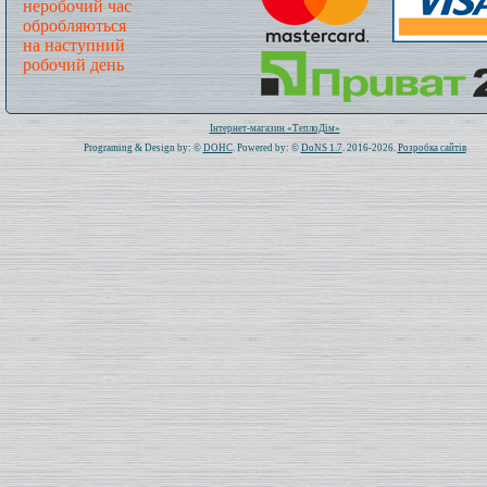
неробочий час
обробляються
на наступний
робочий день
Всього: 1020477 Сьогодні: 94
Інтернет-магазин «ТеплоДім»
Programing & Design by: ©
DOHC
. Powered by: ©
DoNS 1.7
. 2016-2026.
Розробка сайтів