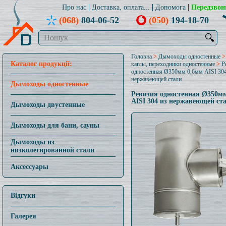
Про нас
Доставка, оплата...
Допомога
Передзвон
(068)
804-06-52
(050)
194-18-70
🔍
Головна
>
Дымоходы одностенные
Каталог продукції:
каглы, переходники одностенные
>
Р
одностенная Ø350мм 0,6мм AISI 304
нержавеющей стали
Дымоходы одностенные
Ревизия одностенная Ø350м
AISI 304 из нержавеющей ст
Дымоходы двустенные
Дымоходы для бани, сауны
Дымоходы из
низколегированной стали
Аксессуары
Відгуки
Галерея