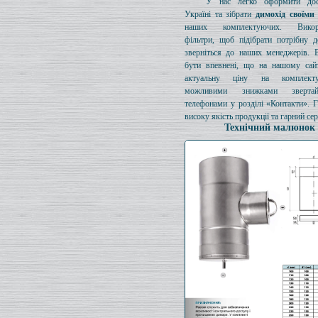
У нас легко оформити дос
Україні та зібрати
димохід своїми
наших комплектуючих. Викори
фільтри, щоб підібрати потрібну д
зверніться до наших менеджерів. 
бути впевнені, що на нашому сайт
актуальну ціну на комплект
можливими знижками зверта
телефонами у розділі «Контакти». 
високу якість продукції та гарний сер
Технічний малюнок