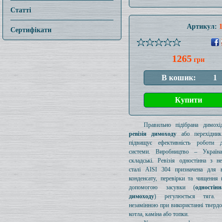
Статті
Артикул:
Сертифікати
1265
грн
Правильно підібрана димохід
ревізія димоходу
або перехідник
підвищує ефективність роботи д
системи. Виробництво – Україн
складські. Ревізія одностінна з н
сталі AISI 304 призначена для в
конденсату, перевірки та чищення 
допомогою засувки (
одностін
димоходу
) регулюється тяга.
незамінною при використанні тверд
котла, каміна або топки.