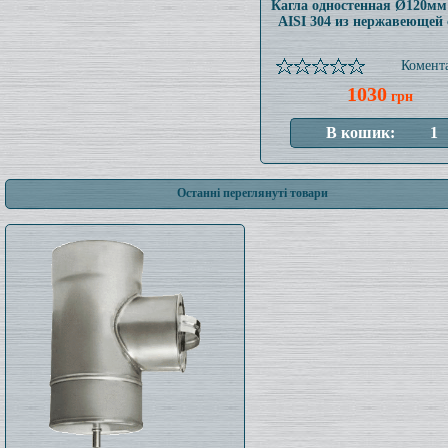
Кагла одностенная Ø120мм
AISI 304 из нержавеющей 
Комента
1030
грн
Останні переглянуті товари