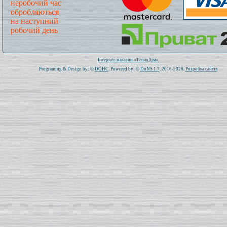
неробочий час
обробляються
на наступний
робочий день
Всього: 1021105 Сьогодні: 215
Інтернет-магазин «ТеплоДім»
Programing & Design by: ©
DOHC
. Powered by: ©
DoNS 1.7
. 2016-2026.
Розробка сайтів