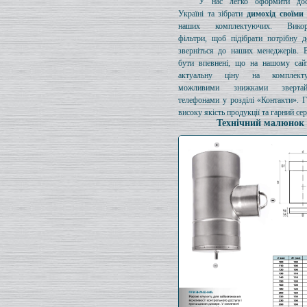
У нас легко оформити дос
Україні та зібрати
димохід своїми
наших комплектуючих. Викори
фільтри, щоб підібрати потрібну д
зверніться до наших менеджерів. 
бути впевнені, що на нашому сайт
актуальну ціну на комплект
можливими знижками зверта
телефонами у розділі «Контакти». 
високу якість продукції та гарний сер
Технічний малюнок