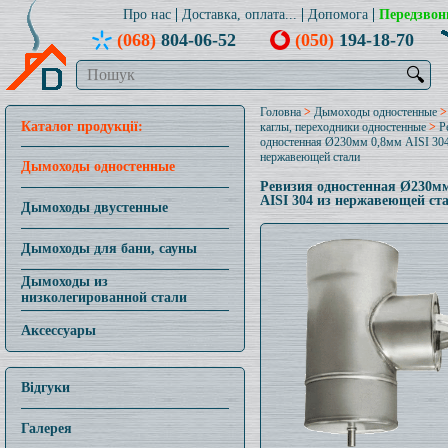
Про нас
Доставка, оплата...
Допомога
Передзвон
(068)
804-06-52
(050)
194-18-70
🔍
Головна
>
Дымоходы одностенные
Каталог продукції:
каглы, переходники одностенные
>
Р
одностенная Ø230мм 0,8мм AISI 304
нержавеющей стали
Дымоходы одностенные
Ревизия одностенная Ø230м
AISI 304 из нержавеющей ст
Дымоходы двустенные
Дымоходы для бани, сауны
Дымоходы из
низколегированной стали
Аксессуары
Відгуки
Галерея