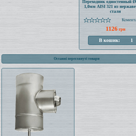
Переходник одностенный 
1,0мм AISI 321 из нержав
стали
Комента
1126
грн
Останні переглянуті товари