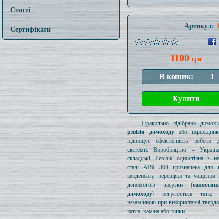
Статті
Артикул:
Сертифікати
1100
грн
Правильно підібрана димохід
ревізія димоходу
або перехідник
підвищує ефективність роботи д
системи. Виробництво – Україн
складські. Ревізія одностінна з н
сталі AISI 304 призначена для в
конденсату, перевірки та чищення 
допомогою засувки (
одностін
димоходу
) регулюється тяга.
незамінною при використанні тверд
котла, каміна або топки.