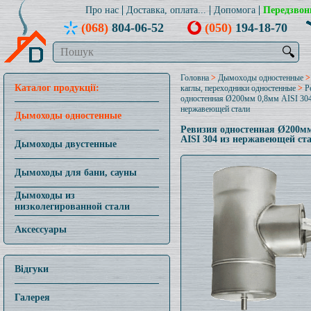
Про нас
Доставка, оплата...
Допомога
Передзвон
(068)
804-06-52
(050)
194-18-70
🔍
Головна
>
Дымоходы одностенные
Каталог продукції:
каглы, переходники одностенные
>
Р
одностенная Ø200мм 0,8мм AISI 304
нержавеющей стали
Дымоходы одностенные
Ревизия одностенная Ø200м
AISI 304 из нержавеющей ст
Дымоходы двустенные
Дымоходы для бани, сауны
Дымоходы из
низколегированной стали
Аксессуары
Відгуки
Галерея