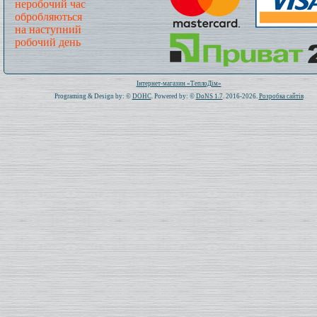
неробочий час
обробляються
на наступний
робочий день
Всього: 1019809 Сьогодні: 726
Інтернет-магазин «ТеплоДім»
Programing & Design by: ©
DOHC
. Powered by: ©
DoNS 1.7
. 2016-2026.
Розробка сайтів