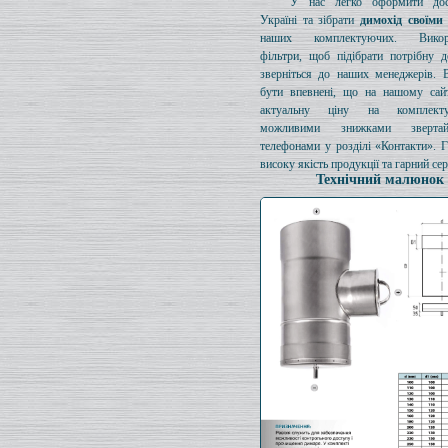
У нас легко оформити дос
Україні та зібрати
димохід своїми
наших комплектуючих. Викори
фільтри, щоб підібрати потрібну д
зверніться до наших менеджерів. 
бути впевнені, що на нашому сайт
актуальну ціну на комплект
можливими знижками зверта
телефонами у розділі «Контакти». 
високу якість продукції та гарний сер
Технічний малюнок