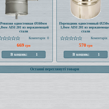
Ревизия одностенная Ø160мм
Переходник одностенный Ø250
0,8мм AISI 201 из нержавеющей
1,0мм AISI 201 из нержавеюще
стали
стали
Коментарів: 0
Коментарів:
669
570
грн
грн
Останні переглянуті товари