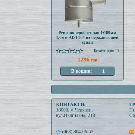
Ревизия одностенная Ø180мм
1,0мм AISI 304 из нержавеющей
стали
Коментарів: 0
1296
грн
КОНТАКТИ:
Г
18000, м.Черкаси,
Пн
вул.Надпільна, 218
Сб
(068) 804-06-52