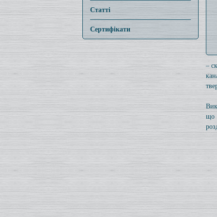
Статті
Сертифікати
– с
кан
тве
Вик
що 
роз