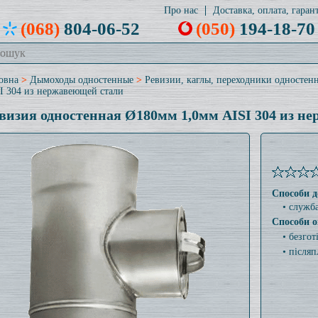
Про нас
Доставка, оплата, гарант
(068)
804-06-52
(050)
194-18-70
овна
>
Дымоходы одностенные
>
Ревизии, каглы, переходники одностен
I 304 из нержавеющей стали
визия одностенная Ø180мм 1,0мм AISI 304 из н
Способи д
• служб
Способи о
• безго
• післяп