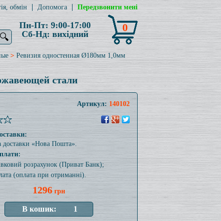
ія, обмін
Допомога
Передзвонити мені
Пн-Пт: 9:00-17:00
0
Сб-Нд: вихідний
🔍
ные
>
Ревизия одностенная Ø180мм 1,0мм
ержавеющей стали
Артикул:
140102
оставки:
а доставки «Нова Пошта».
плати:
тівковий розрахунок (Приват Банк);
лата (оплата при отриманні).
1296
грн