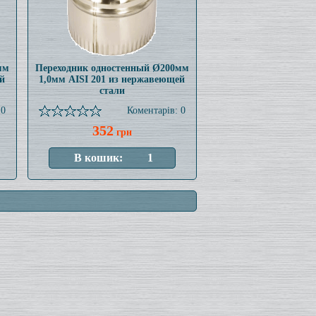
мм
Переходник одностенный Ø200мм
й
1,0мм AISI 201 из нержавеющей
стали
 0
Коментарів: 0
352
грн