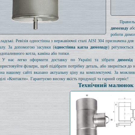
Правил
димоходу
або
роботи димох
кладські. Ревізія одностінна з нержавіючої сталі AISI 304 призначена дл
алу. За допомогою засувки (
одностінна кагла димоходу
) регулюється
рдопаливного котла, каміна або топки.
У нас легко оформити доставку по Україні та зібрати
димохід
ористовуйте фільтри, щоб підібрати потрібну деталь, або зверніться до
на нашому сайті вказано актуальну ціну на комплектуючі. За можли
ділі «Контакти». Гарантуємо високу якість продукції та гарний сервіс!
Технічний малюнок