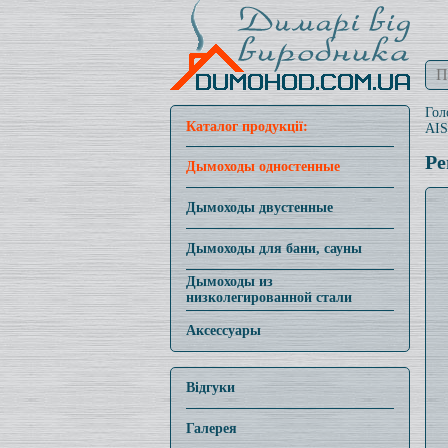
Гол
Каталог продукції:
AIS
Ре
Дымоходы одностенные
Дымоходы двустенные
Дымоходы для бани, сауны
Дымоходы из
низколегированной стали
Аксессуары
Відгуки
Галерея