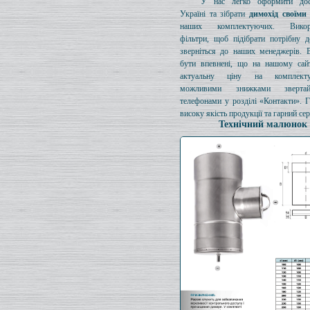
У нас легко оформити дос
Україні та зібрати
димохід своїми
наших комплектуючих. Викори
фільтри, щоб підібрати потрібну д
зверніться до наших менеджерів. 
бути впевнені, що на нашому сайт
актуальну ціну на комплект
можливими знижками зверта
телефонами у розділі «Контакти». 
високу якість продукції та гарний сер
Технічний малюнок