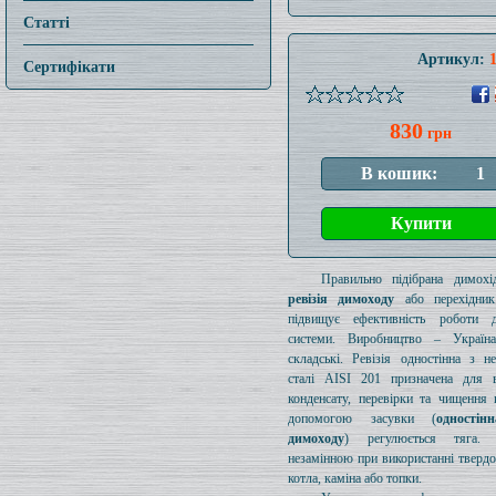
Статті
Артикул:
Сертифікати
830
грн
Правильно підібрана димохід
ревізія димоходу
або перехідник
підвищує ефективність роботи д
системи. Виробництво – Україн
складські. Ревізія одностінна з н
сталі AISI 201 призначена для в
конденсату, перевірки та чищення 
допомогою засувки (
одностін
димоходу
) регулюється тяга.
незамінною при використанні тверд
котла, каміна або топки.