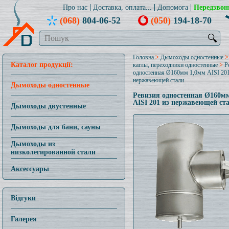
Про нас
Доставка, оплата...
Допомога
Передзвон
(068)
804-06-52
(050)
194-18-70
🔍
Головна
>
Дымоходы одностенные
Каталог продукції:
каглы, переходники одностенные
>
Р
одностенная Ø160мм 1,0мм AISI 201
нержавеющей стали
Дымоходы одностенные
Ревизия одностенная Ø160м
AISI 201 из нержавеющей ст
Дымоходы двустенные
Дымоходы для бани, сауны
Дымоходы из
низколегированной стали
Аксессуары
Відгуки
Галерея