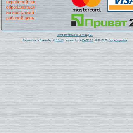
неробочий час
обробляються
на наступний
робочий день
Всього: 1020813 Сьогодні: 430
Інтернет-магазин «ТеплоДім»
Programing & Design by: ©
DOHC
. Powered by: ©
DoNS 1.7
. 2016-2026.
Розробка сайтів