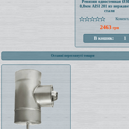
Ревизия одностенная Ø3
0,8мм AISI 201 из нержав
стали
Комента
2463
грн
Останні переглянуті товари