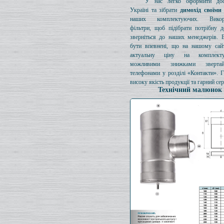
У нас легко оформити дос
Україні та зібрати
димохід своїми
наших комплектуючих. Викори
фільтри, щоб підібрати потрібну д
зверніться до наших менеджерів. 
бути впевнені, що на нашому сайт
актуальну ціну на комплект
можливими знижками зверта
телефонами у розділі «Контакти». 
високу якість продукції та гарний сер
Технічний малюнок