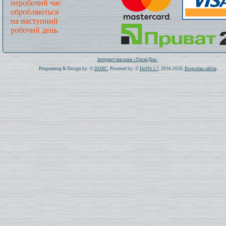
неробочий час
обробляються
на наступний
робочий день
Всього: 1020885 Сьогодні: 502
Інтернет-магазин «ТеплоДім»
Programing & Design by: ©
DOHC
. Powered by: ©
DoNS 1.7
. 2016-2026.
Розробка сайтів