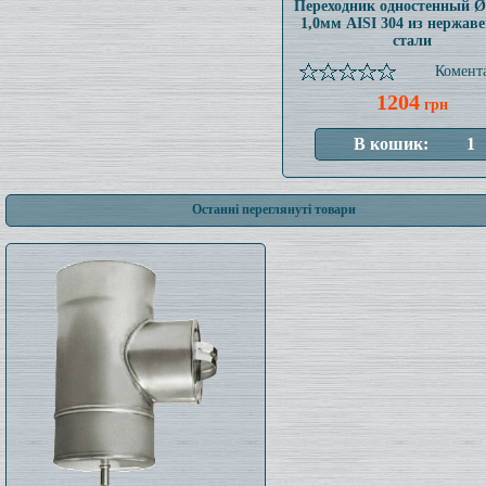
Переходник одностенный 
1,0мм AISI 304 из нержав
стали
Комента
1204
грн
Останні переглянуті товари