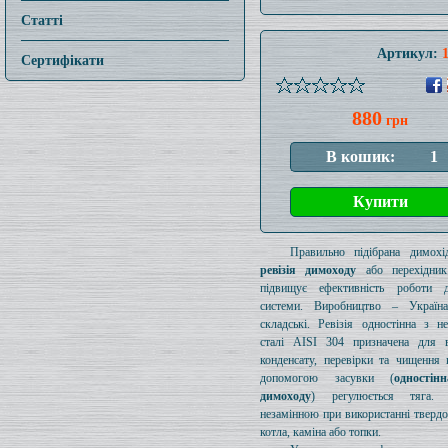
Статті
Артикул:
Сертифікати
880
грн
Правильно підібрана димохід
ревізія димоходу
або перехідник
підвищує ефективність роботи д
системи. Виробництво – Україн
складські. Ревізія одностінна з н
сталі AISI 304 призначена для в
конденсату, перевірки та чищення 
допомогою засувки (
одностін
димоходу
) регулюється тяга.
незамінною при використанні тверд
котла, каміна або топки.