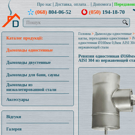
Про нас
Доставка, оплата...
Допомога
Передзвон
(068)
804-06-52
(050)
194-18-70
🔍
Головна
>
Дымоходы одностенные
Каталог продукції:
каглы, переходники одностенные
>
Р
одностенная Ø160мм 0,8мм AISI 304
нержавеющей стали
Дымоходы одностенные
Ревизия одностенная Ø160м
AISI 304 из нержавеющей ст
Дымоходы двустенные
Дымоходы для бани, сауны
Дымоходы из
низколегированной стали
Аксессуары
Відгуки
Галерея