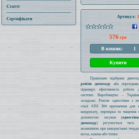
Статті
Артикул:
Сертифікати
576
грн
Правильно підібрана димохід
ревізія димоходу
або перехідник
підвищує ефективність роботи д
системи. Виробництво – Україн
складські. Ревізія одностінна з н
сталі AISI 304 призначена для в
конденсату, перевірки та чищення 
допомогою засувки (
одностін
димоходу
) регулюється тяга.
незамінною при використанні тверд
котла, каміна або топки.