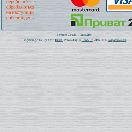
неробочий час
обробляються
на наступний
робочий день
Всього: 1020831 Сьогодні: 448
Інтернет-магазин «ТеплоДім»
Programing & Design by: ©
DOHC
. Powered by: ©
DoNS 1.7
. 2016-2026.
Розробка сайтів