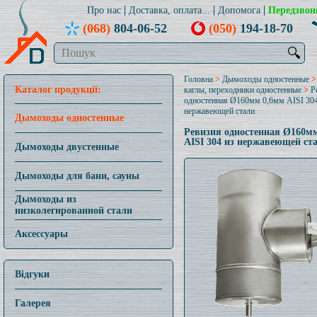
Про нас
Доставка, оплата...
Допомога
Передзвон
(068)
804-06-52
(050)
194-18-70
🔍
Головна
>
Дымоходы одностенные
Каталог продукції:
каглы, переходники одностенные
>
Р
одностенная Ø160мм 0,6мм AISI 304
нержавеющей стали
Дымоходы одностенные
Ревизия одностенная Ø160м
AISI 304 из нержавеющей ст
Дымоходы двустенные
Дымоходы для бани, сауны
Дымоходы из
низколегированной стали
Аксессуары
Відгуки
Галерея