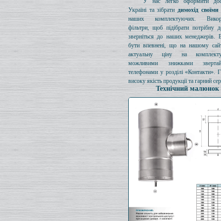
У нас легко оформити дос
Україні та зібрати
димохід своїми
наших комплектуючих. Викори
фільтри, щоб підібрати потрібну д
зверніться до наших менеджерів. 
бути впевнені, що на нашому сайт
актуальну ціну на комплект
можливими знижками зверта
телефонами у розділі «Контакти». 
високу якість продукції та гарний сер
Технічний малюнок