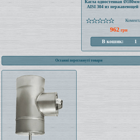
Кагла одностенная Ø180мм
AISI 304 из нержавеющей 
Комента
962
грн
Останні переглянуті товари