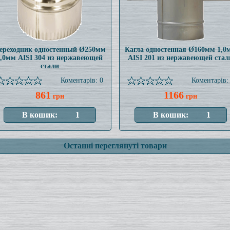
ереходник одностенный Ø250мм
Кагла одностенная Ø160мм 1,0
1,0мм AISI 304 из нержавеющей
AISI 201 из нержавеющей стал
стали
Коментарів: 0
Коментарів:
861
1166
грн
грн
Останні переглянуті товари