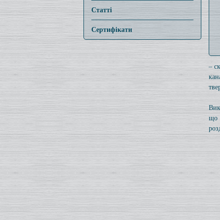
Статті
Сертифікати
– с
кан
тве
Вик
що 
роз