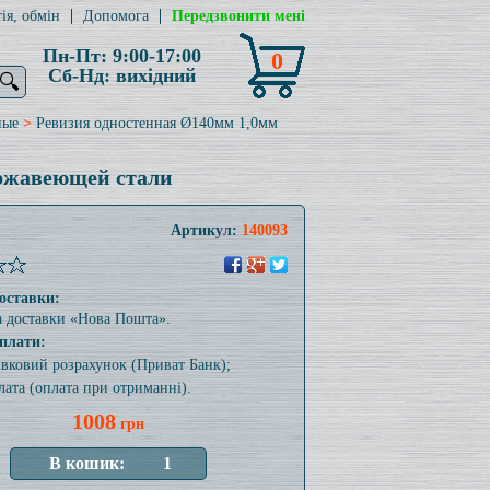
ія, обмін
Допомога
Передзвонити мені
Пн-Пт: 9:00-17:00
0
Сб-Нд: вихідний
🔍
ные
>
Ревизия одностенная Ø140мм 1,0мм
ержавеющей стали
Артикул:
140093
оставки:
а доставки «Нова Пошта».
плати:
тівковий розрахунок (Приват Банк);
лата (оплата при отриманні).
1008
грн