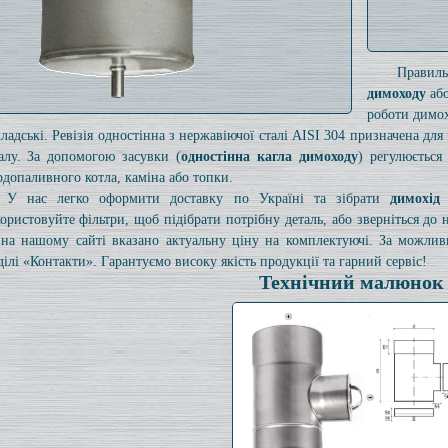
Правил
димоходу
або
роботи димох
кладські. Ревізія одностінна з нержавіючої сталі AISI 304 призначена дл
алу. За допомогою засувки (
одностінна кагла димоходу
) регулюється
рдопаливного котла, каміна або топки.
У нас легко оформити доставку по Україні та зібрати
димохід
ористовуйте фільтри, щоб підібрати потрібну деталь, або зверніться до
на нашому сайті вказано актуальну ціну на комплектуючі. За можли
ділі «Контакти». Гарантуємо високу якість продукції та гарний сервіс!
Технічний малюнок