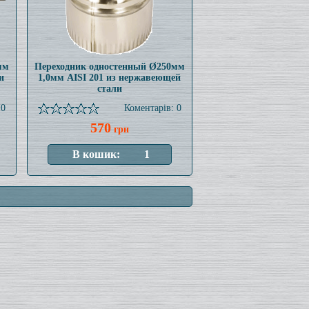
мм
Переходник одностенный Ø250мм
и
1,0мм AISI 201 из нержавеющей
стали
 0
Коментарів: 0
570
грн