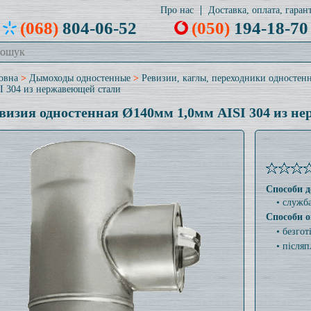
Про нас
Доставка, оплата, гарант
(068)
804-06-52
(050)
194-18-70
овна
>
Дымоходы одностенные
>
Ревизии, каглы, переходники одностен
I 304 из нержавеющей стали
визия одностенная Ø140мм 1,0мм AISI 304 из н
Способи д
• служб
Способи о
• безго
• післяп