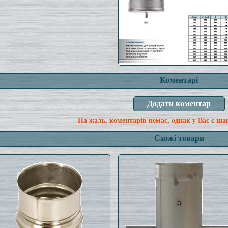
Коментарі
На жаль, коментарів немає, однак у Вас є ша
Схожі товари