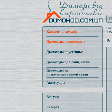
Гол
Каталог продукції:
AIS
Ре
Дымоходы одностенные
Дымоходы двустенные
Дымоходы для бани, сауны
Дымоходы из
низколегированной стали
Аксессуары
Відгуки
Галерея