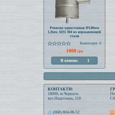
Ревизия одностенная Ø140мм
1,0мм AISI 304 из нержавеющей
стали
Коментарів: 0
1008
грн
КОНТАКТИ:
Г
18000, м.Черкаси,
Пн
вул.Надпільна, 218
Сб
(068) 804-06-52