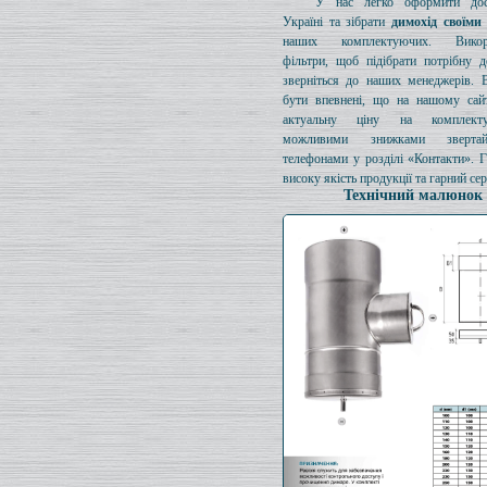
У нас легко оформити дос
Україні та зібрати
димохід своїми
наших комплектуючих. Викори
фільтри, щоб підібрати потрібну д
зверніться до наших менеджерів. 
бути впевнені, що на нашому сайт
актуальну ціну на комплект
можливими знижками зверта
телефонами у розділі «Контакти». 
високу якість продукції та гарний сер
Технічний малюнок