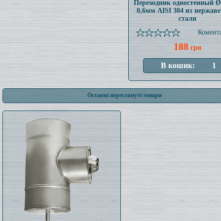
Переходник одностенный 
0,6мм AISI 304 из нержав
стали
Комента
188
грн
Останні переглянуті товари