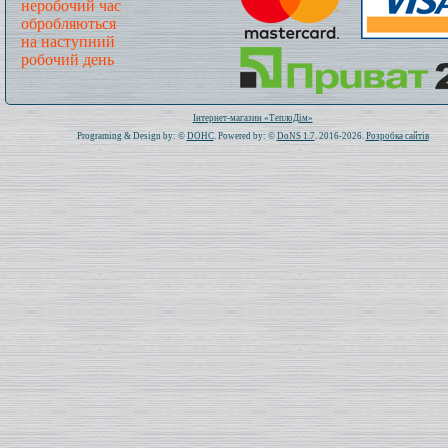
неробочий час
обробляються
на наступний
робочий день
Всього: 1021619 Сьогодні: 213
Інтернет-магазин «ТеплоДім»
Programing & Design by: ©
DOHC
. Powered by: ©
DoNS 1.7
. 2016-2026.
Розробка сайтів