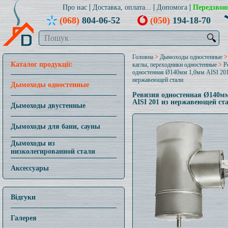
Про нас
Доставка, оплата...
Допомога
Передзвон
(068)
804-06-52
(050)
194-18-70
🔍
Головна
>
Дымоходы одностенные
Каталог продукції:
каглы, переходники одностенные
>
Р
одностенная Ø140мм 1,0мм AISI 201
нержавеющей стали
Дымоходы одностенные
Ревизия одностенная Ø140м
AISI 201 из нержавеющей ст
Дымоходы двустенные
Дымоходы для бани, сауны
Дымоходы из
низколегированной стали
Аксессуары
Відгуки
Галерея