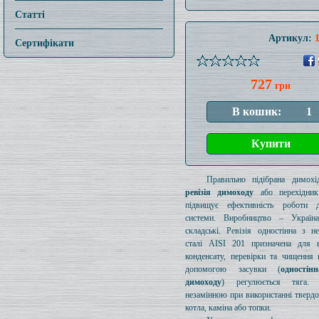
Статті
Артикул:
Сертифікати
727
грн
Правильно підібрана димохід
ревізія димоходу
або перехідник
підвищує ефективність роботи д
системи. Виробництво – Україн
складські. Ревізія одностінна з н
сталі AISI 201 призначена для в
конденсату, перевірки та чищення 
допомогою засувки (
одностін
димоходу
) регулюється тяга.
незамінною при використанні тверд
котла, каміна або топки.