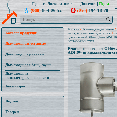
Про нас
Доставка, оплата...
Допомога
Передзвон
(068)
804-06-52
(050)
194-18-70
🔍
Головна
>
Дымоходы одностенные
Каталог продукції:
каглы, переходники одностенные
>
Р
одностенная Ø140мм 0,6мм AISI 304
нержавеющей стали
Дымоходы одностенные
Ревизия одностенная Ø140м
AISI 304 из нержавеющей ст
Дымоходы двустенные
Дымоходы для бани, сауны
Дымоходы из
низколегированной стали
Аксессуары
Відгуки
Галерея