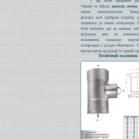
У нас легко оформити дос
Україні та зібрати
димохід своїми
наших комплектуючих. Викори
фільтри, щоб підібрати потрібну д
зверніться до наших менеджерів. 
бути впевнені, що на нашому сайт
актуальну ціну на комплект
можливими знижками зверта
телефонами у розділі «Контакти». 
високу якість продукції та гарний сер
Технічний малюнок