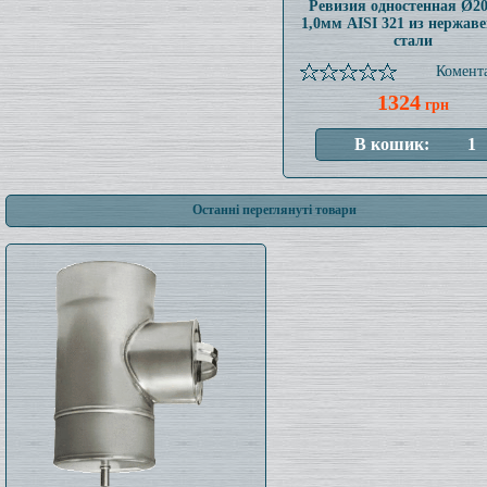
Ревизия одностенная Ø2
1,0мм AISI 321 из нержав
стали
Комента
1324
грн
Останні переглянуті товари