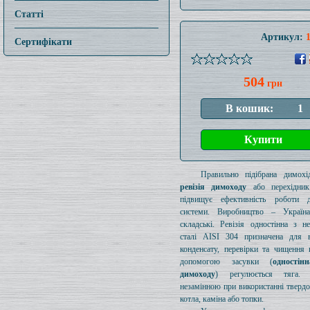
Статті
Артикул:
Сертифікати
504
грн
Правильно підібрана димохід
ревізія димоходу
або перехідник
підвищує ефективність роботи д
системи. Виробництво – Україн
складські. Ревізія одностінна з н
сталі AISI 304 призначена для в
конденсату, перевірки та чищення 
допомогою засувки (
одностін
димоходу
) регулюється тяга.
незамінною при використанні тверд
котла, каміна або топки.