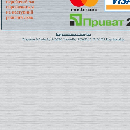
неробочий час
обробляються
на наступний
робочий день
Всього: 1020050 Сьогодні: 140
Інтернет-магазин «ТеплоДім»
Programing & Design by: ©
DOHC
. Powered by: ©
DoNS 1.7
. 2016-2026.
Розробка сайтів