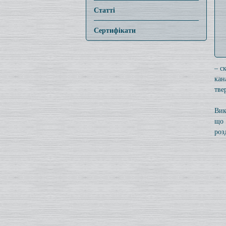
Статті
Сертифікати
– с
кан
тве
Вик
що 
роз