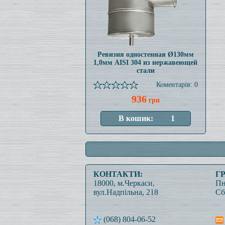
Ревизия одностенная Ø130мм
1,0мм AISI 304 из нержавеющей
стали
Коментарів: 0
936
грн
КОНТАКТИ:
Г
18000, м.Черкаси,
Пн
вул.Надпільна, 218
Сб
(068) 804-06-52