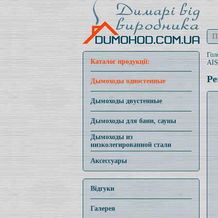
Гол
Каталог продукції:
AIS
Ре
Дымоходы одностенные
Дымоходы двустенные
Дымоходы для бани, сауны
Дымоходы из
низколегированной стали
Аксессуары
Відгуки
Галерея