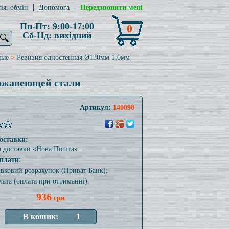
ія, обмін
Допомога
Передзвонити мені
Пн-Пт: 9:00-17:00
0
Сб-Нд: вихідний
🔍
ные
>
Ревизия одностенная Ø130мм 1,0мм
ержавеющей стали
Артикул:
140090
оставки:
а доставки «Нова Пошта».
плати:
тівковий розрахунок (Приват Банк);
лата (оплата при отриманні).
936
грн