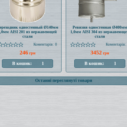
ереходник одностенный Ø140мм
Ревизия одностенная Ø400мм
1,0мм AISI 201 из нержавеющей
1,0мм AISI 304 из нержавеюще
стали
стали
Коментарів: 0
Коментарів:
246
3452
грн
грн
Останні переглянуті товари