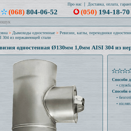
Про нас
Доставка, оплата, гарант
(068)
804-06-52
(050)
194-18-70
овна
>
Дымоходы одностенные
>
Ревизии, каглы, переходники одностен
I 304 из нержавеющей стали
визия одностенная Ø130мм 1,0мм AISI 304 из н
Способи д
• служб
Способи о
• безго
• післяп