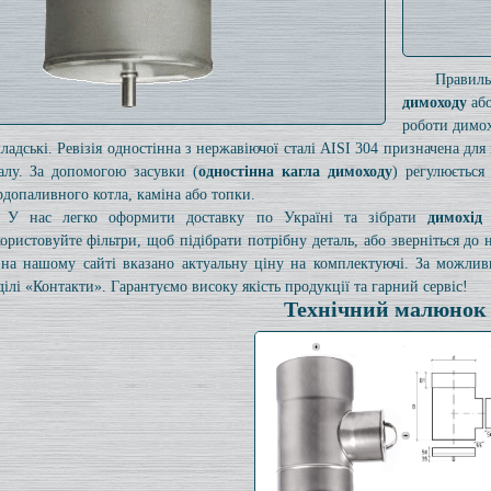
Правил
димоходу
або
роботи димох
кладські. Ревізія одностінна з нержавіючої сталі AISI 304 призначена дл
алу. За допомогою засувки (
одностінна кагла димоходу
) регулюється
рдопаливного котла, каміна або топки.
У нас легко оформити доставку по Україні та зібрати
димохід
ористовуйте фільтри, щоб підібрати потрібну деталь, або зверніться до
на нашому сайті вказано актуальну ціну на комплектуючі. За можли
ділі «Контакти». Гарантуємо високу якість продукції та гарний сервіс!
Технічний малюнок