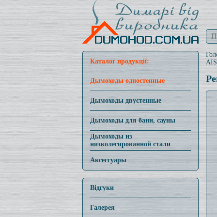
Гол
Каталог продукції:
AIS
Ре
Дымоходы одностенные
Дымоходы двустенные
Дымоходы для бани, сауны
Дымоходы из
низколегированной стали
Аксессуары
Відгуки
Галерея