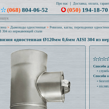
Про нас
Доставка, оплата, гарант
(068)
804-06-52
(050)
194-18-70
овна
>
Дымоходы одностенные
>
Ревизии, каглы, переходники одностен
I 304 из нержавеющей стали
визия одностенная Ø120мм 0,6мм AISI 304 из н
Способи д
• служб
Способи о
• безго
• післяп