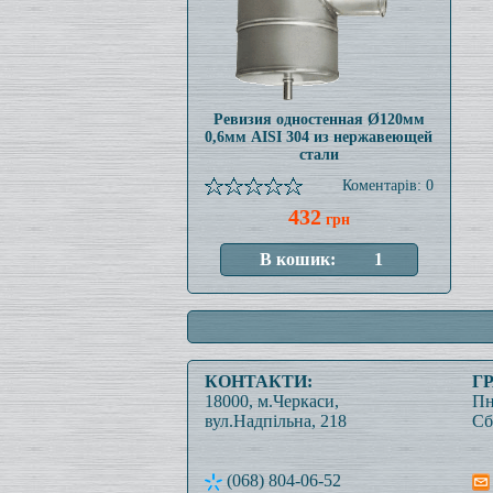
Ревизия одностенная Ø120мм
0,6мм AISI 304 из нержавеющей
стали
Коментарів: 0
432
грн
КОНТАКТИ:
Г
18000, м.Черкаси,
Пн
вул.Надпільна, 218
Сб
(068) 804-06-52