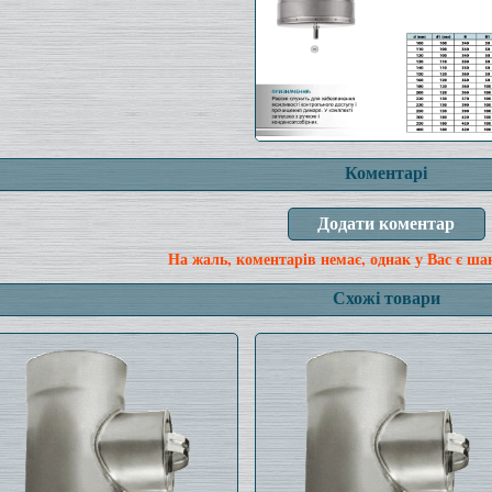
Коментарі
На жаль, коментарів немає, однак у Вас є ша
Схожі товари