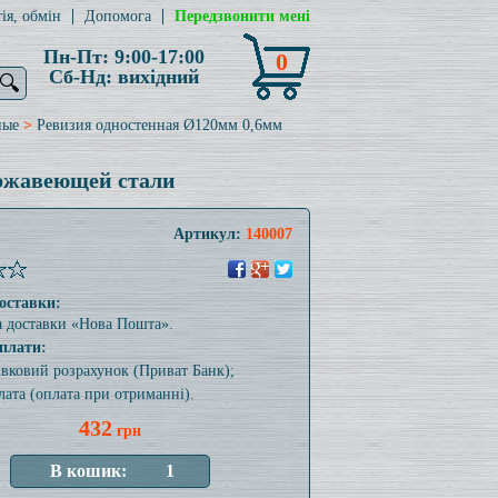
ія, обмін
Допомога
Передзвонити мені
Пн-Пт: 9:00-17:00
0
Сб-Нд: вихідний
🔍
ные
>
Ревизия одностенная Ø120мм 0,6мм
ержавеющей стали
Артикул:
140007
оставки:
а доставки «Нова Пошта».
плати:
тівковий розрахунок (Приват Банк);
лата (оплата при отриманні).
432
грн