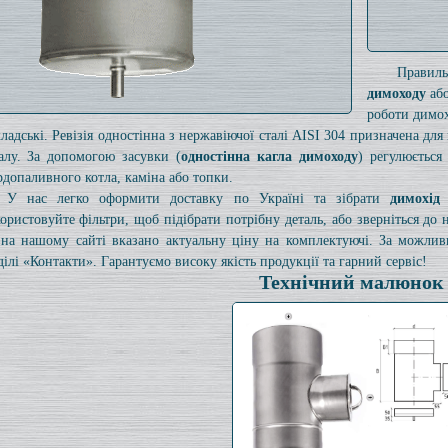
Правил
димоходу
або
роботи димох
кладські. Ревізія одностінна з нержавіючої сталі AISI 304 призначена дл
алу. За допомогою засувки (
одностінна кагла димоходу
) регулюється
рдопаливного котла, каміна або топки.
У нас легко оформити доставку по Україні та зібрати
димохід
ористовуйте фільтри, щоб підібрати потрібну деталь, або зверніться до
на нашому сайті вказано актуальну ціну на комплектуючі. За можли
ділі «Контакти». Гарантуємо високу якість продукції та гарний сервіс!
Технічний малюнок