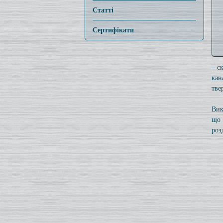
Статті
Сертифікати
– с
кан
тве
Вик
що 
роз