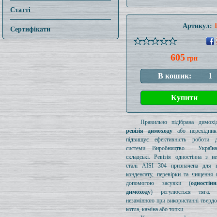
Статті
Артикул:
Сертифікати
605
грн
Правильно підібрана димохід
ревізія димоходу
або перехідник
підвищує ефективність роботи д
системи. Виробництво – Україн
складські. Ревізія одностінна з н
сталі AISI 304 призначена для в
конденсату, перевірки та чищення 
допомогою засувки (
одностін
димоходу
) регулюється тяга.
незамінною при використанні тверд
котла, каміна або топки.