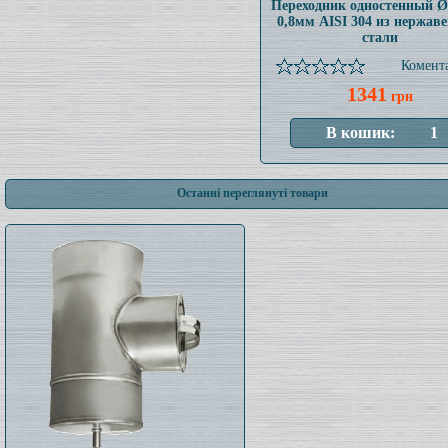
Переходник одностенный 
0,8мм AISI 304 из нержав
стали
Комента
1341
грн
Останні переглянуті товари