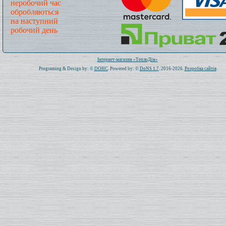
неробочий час
обробляються
на наступний
робочий день
Всього: 1021167 Сьогодні: 277
Інтернет-магазин «ТеплоДім»
Programing & Design by: ©
DOHC
. Powered by: ©
DoNS 1.7
. 2016-2026.
Розробка сайтів