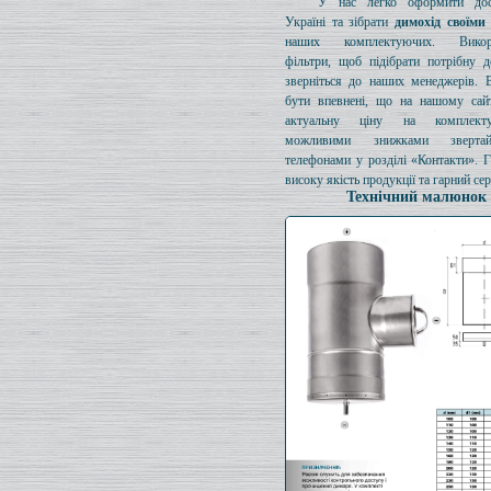
У нас легко оформити дос
Україні та зібрати
димохід своїми
наших комплектуючих. Викори
фільтри, щоб підібрати потрібну д
зверніться до наших менеджерів. 
бути впевнені, що на нашому сайт
актуальну ціну на комплект
можливими знижками зверта
телефонами у розділі «Контакти». 
високу якість продукції та гарний сер
Технічний малюнок