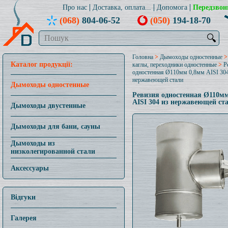
Про нас
Доставка, оплата...
Допомога
Передзвон
(068)
804-06-52
(050)
194-18-70
🔍
Головна
>
Дымоходы одностенные
Каталог продукції:
каглы, переходники одностенные
>
Р
одностенная Ø110мм 0,8мм AISI 304
нержавеющей стали
Дымоходы одностенные
Ревизия одностенная Ø110м
AISI 304 из нержавеющей ст
Дымоходы двустенные
Дымоходы для бани, сауны
Дымоходы из
низколегированной стали
Аксессуары
Відгуки
Галерея