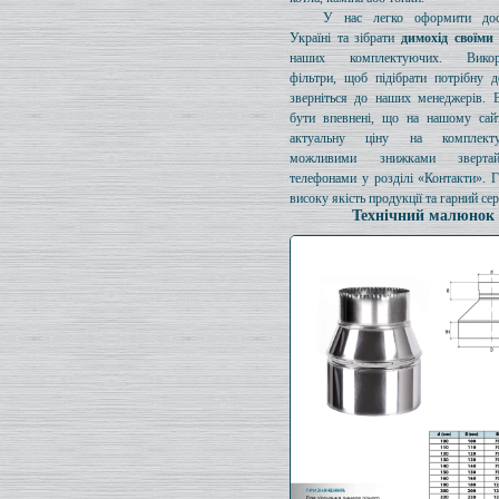
У нас легко оформити дос
Україні та зібрати
димохід своїми
наших комплектуючих. Викори
фільтри, щоб підібрати потрібну д
зверніться до наших менеджерів. 
бути впевнені, що на нашому сайт
актуальну ціну на комплект
можливими знижками зверта
телефонами у розділі «Контакти». 
високу якість продукції та гарний сер
Технічний малюнок