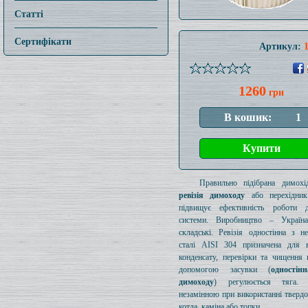
Статті
Сертифікати
Артикул:
1260
грн
Правильно підібрана димохід
ревізія димоходу
або перехідник
підвищує ефективність роботи д
системи. Виробництво – Україн
складські. Ревізія одностінна з н
сталі AISI 304 призначена для в
конденсату, перевірки та чищення 
допомогою засувки (
одностін
димоходу
) регулюється тяга.
незамінною при використанні тверд
котла, каміна або топки.