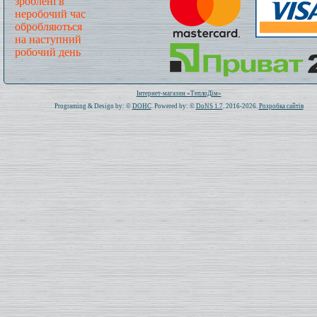
зроблені в
неробочий час
обробляються
на наступний
робочий день
Всього: 1019821 Сьогодні: 738
Інтернет-магазин «ТеплоДім»
Programing & Design by: ©
DOHC
. Powered by: ©
DoNS 1.7
. 2016-2026.
Розробка сайтів