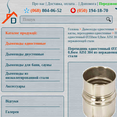
Про нас
Доставка, оплата...
Допомога
Передзвон
(068)
804-06-52
(050)
194-18-70
🔍
Головна
>
Дымоходы одностенные
Каталог продукції:
каглы, переходники одностенные
>
П
одностенный Ø350мм 0,8мм AISI 30
нержавеющей стали
Дымоходы одностенные
Переходник одностенный Ø3
0,8мм AISI 304 из нержавею
Дымоходы двустенные
стали
Дымоходы для бани, сауны
Дымоходы из
низколегированной стали
Аксессуары
Відгуки
Галерея