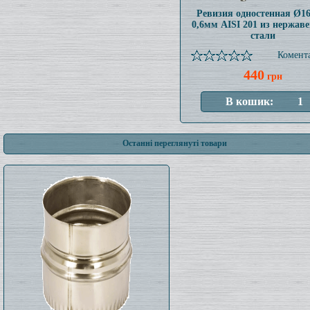
Ревизия одностенная Ø1
0,6мм AISI 201 из нержав
стали
Комента
440
грн
Останні переглянуті товари