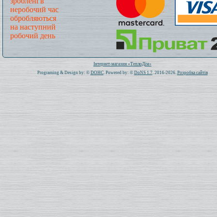
зроблені в
неробочий час
обробляються
на наступний
робочий день
Всього: 1020310 Сьогодні: 400
Інтернет-магазин «ТеплоДім»
Programing & Design by: ©
DOHC
. Powered by: ©
DoNS 1.7
. 2016-2026.
Розробка сайтів