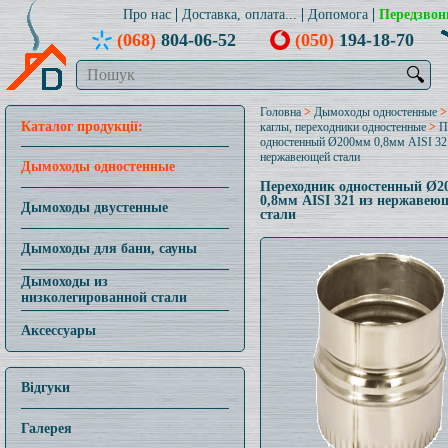
Про нас
Доставка, оплата...
Допомога
Передзвон
(068)
804-06-52
(050)
194-18-70
🔍
Головна
>
Дымоходы одностенные
Каталог продукції:
каглы, переходники одностенные
>
П
одностенный Ø200мм 0,8мм AISI 32
нержавеющей стали
Дымоходы одностенные
Переходник одностенный Ø2
0,8мм AISI 321 из нержавею
Дымоходы двустенные
стали
Дымоходы для бани, сауны
Дымоходы из
низколегированной стали
Аксессуары
Відгуки
Галерея