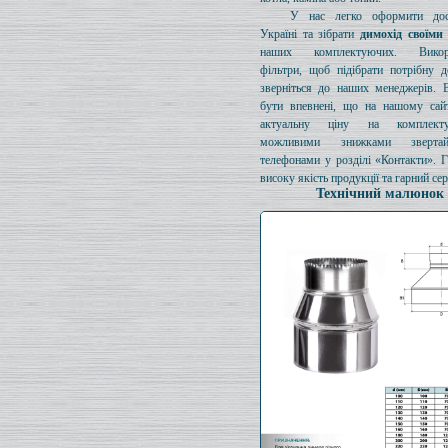
У нас легко оформити дос
Україні та зібрати
димохід своїми
наших комплектуючих. Викори
фільтри, щоб підібрати потрібну д
зверніться до наших менеджерів. 
бути впевнені, що на нашому сайт
актуальну ціну на комплект
можливими знижками зверта
телефонами у розділі «Контакти». 
високу якість продукції та гарний сер
Технічний малюнок