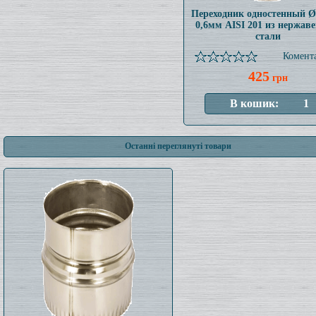
Переходник одностенный 
0,6мм AISI 201 из нержав
стали
Комента
425
грн
Останні переглянуті товари