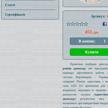
Статті
Сертифікати
Артикул:
451
грн
Правильно підібрана димохід
ревізія димоходу
або перехідник
підвищує ефективність роботи д
системи. Виробництво – Україн
складські. Ревізія одностінна з н
сталі AISI 321 призначена для в
конденсату, перевірки та чищення 
допомогою засувки (
одностін
димоходу
) регулюється тяга.
незамінною при використанні тверд
котла, каміна або топки.