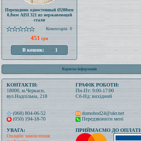
Переходник одностенный Ø200мм
0,8мм AISI 321 из нержавеющей
стали
Коментарів: 0
451
грн
Корисна інформація
КОНТАКТИ:
ГРАФІК РОБОТИ:
18000, м.Черкаси,
Пн-Пт: 9:00-17:00
вул.Надпільна, 218
Сб-Нд: вихідний
(068) 804-06-52
dumohod24@ukr.net
(050) 194-18-70
Передзвонити мені
УВАГА:
ПРИЙМАЄМО ДО ОПЛАТИ
Онлайн замовлення