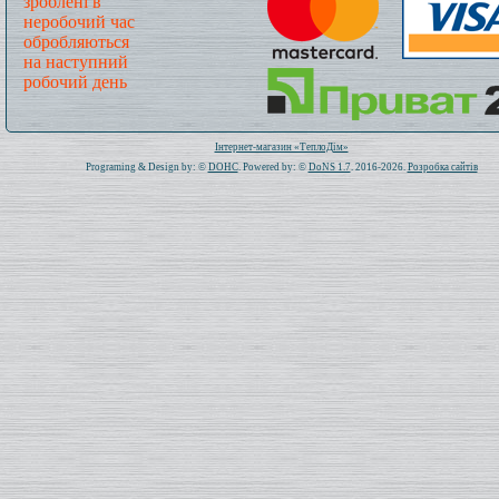
зроблені в
неробочий час
обробляються
на наступний
робочий день
Всього: 1020188 Сьогодні: 278
Інтернет-магазин «ТеплоДім»
Programing & Design by: ©
DOHC
. Powered by: ©
DoNS 1.7
. 2016-2026.
Розробка сайтів