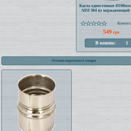
Кагла одностенная Ø100мм
AISI 304 из нержавеющей 
Комента
549
грн
Останні переглянуті товари