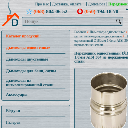
Про нас
Доставка, оплата...
Допомога
Передзвон
(068)
804-06-52
(050)
194-18-70
🔍
Головна
>
Дымоходы одностенные
Каталог продукції:
каглы, переходники одностенные
>
П
одностенный Ø180мм 1,0мм AISI 30
нержавеющей стали
Дымоходы одностенные
Переходник одностенный Ø1
1,0мм AISI 304 из нержавею
Дымоходы двустенные
стали
Дымоходы для бани, сауны
Дымоходы из
низколегированной стали
Аксессуары
Відгуки
Галерея