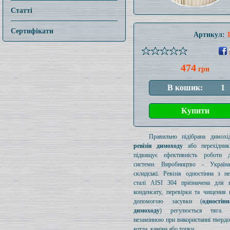
Статті
Сертифікати
Артикул:
474
грн
Правильно підібрана димохід
ревізія димоходу
або перехідник
підвищує ефективність роботи д
системи. Виробництво – Україн
складські. Ревізія одностінна з н
сталі AISI 304 призначена для в
конденсату, перевірки та чищення 
допомогою засувки (
одностін
димоходу
) регулюється тяга.
незамінною при використанні тверд
котла, каміна або топки.