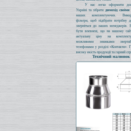
У нас легко оформити дос
Україні та зібрати
димохід своїми
наших комплектуючих. Викори
фільтри, щоб підібрати потрібну д
зверніться до наших менеджерів. 
бути впевнені, що на нашому сайт
актуальну ціну на комплект
можливими знижками зверта
телефонами у розділі «Контакти». 
високу якість продукції та гарний сер
Технічний малюнок