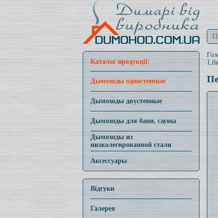
Гол
Каталог продукції:
1,0
Пе
Дымоходы одностенные
Дымоходы двустенные
Дымоходы для бани, сауны
Дымоходы из
низколегированной стали
Аксессуары
Відгуки
Галерея