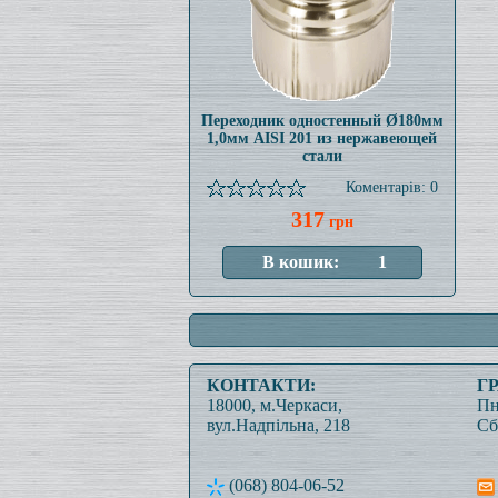
Переходник одностенный Ø180мм
1,0мм AISI 201 из нержавеющей
стали
Коментарів: 0
317
грн
КОНТАКТИ:
Г
18000, м.Черкаси,
Пн
вул.Надпільна, 218
Сб
(068) 804-06-52