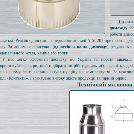
Правил
димоходу
або
роботи димох
кладські. Ревізія одностінна з нержавіючої сталі AISI 201 призначена дл
алу. За допомогою засувки (
одностінна кагла димоходу
) регулюється
рдопаливного котла, каміна або топки.
У нас легко оформити доставку по Україні та зібрати
димохід
ористовуйте фільтри, щоб підібрати потрібну деталь, або зверніться до
на нашому сайті вказано актуальну ціну на комплектуючі. За можли
ділі «Контакти». Гарантуємо високу якість продукції та гарний сервіс!
Технічний малюнок