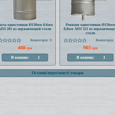
агла одностенная Ø130мм 0,6мм
Ревизия одностенная Ø150мм
AISI 201 из нержавеющей стали
0,8мм AISI 321 из нержавеюще
стали
Коментарів: 0
Коментарів:
488
903
грн
грн
Останні переглянуті товари