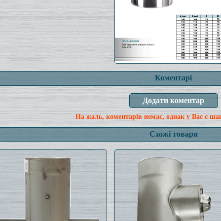
Коментарі
На жаль, коментарів немає, однак у Вас є ша
Схожі товари