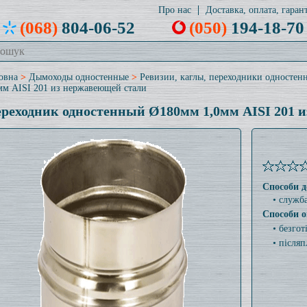
Про нас
Доставка, оплата, гарант
(068)
804-06-52
(050)
194-18-70
овна
>
Дымоходы одностенные
>
Ревизии, каглы, переходники одностен
мм AISI 201 из нержавеющей стали
реходник одностенный Ø180мм 1,0мм AISI 201 
Способи д
• служб
Способи о
• безго
• післяп