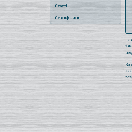
Статті
Сертифікати
– с
кан
тве
Вик
що 
роз