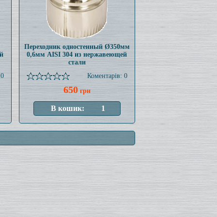
Переходник одностенный Ø350мм
й
0,6мм AISI 304 из нержавеющей
стали
 0
Коментарів: 0
650
грн