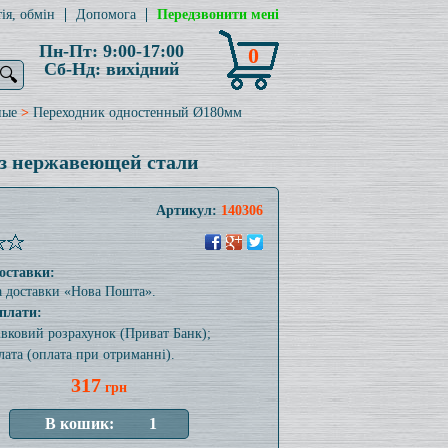
ія, обмін
Допомога
Передзвонити мені
Пн-Пт: 9:00-17:00
0
Сб-Нд: вихідний
🔍
ные
>
Переходник одностенный Ø180мм
из нержавеющей стали
Артикул:
140306
оставки:
а доставки «Нова Пошта».
плати:
тівковий розрахунок (Приват Банк);
лата (оплата при отриманні).
317
грн