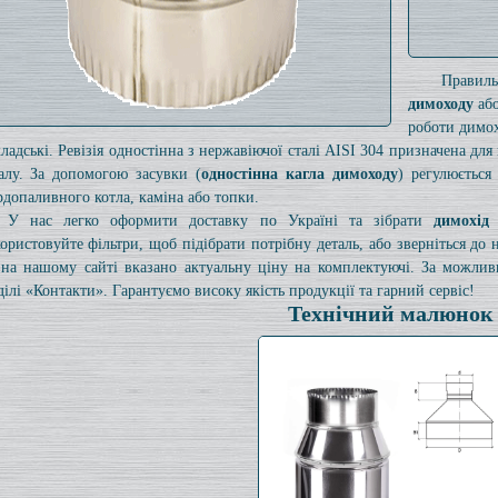
Правил
димоходу
або
роботи димох
кладські. Ревізія одностінна з нержавіючої сталі AISI 304 призначена дл
алу. За допомогою засувки (
одностінна кагла димоходу
) регулюється
рдопаливного котла, каміна або топки.
У нас легко оформити доставку по Україні та зібрати
димохід
ористовуйте фільтри, щоб підібрати потрібну деталь, або зверніться до
на нашому сайті вказано актуальну ціну на комплектуючі. За можли
ділі «Контакти». Гарантуємо високу якість продукції та гарний сервіс!
Технічний малюнок