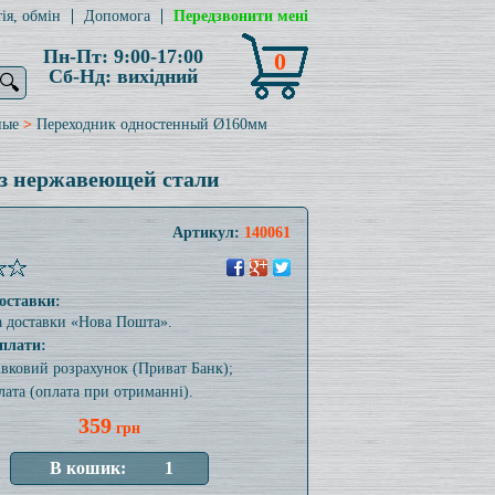
ія, обмін
Допомога
Передзвонити мені
Пн-Пт: 9:00-17:00
0
Сб-Нд: вихідний
🔍
ные
>
Переходник одностенный Ø160мм
из нержавеющей стали
Артикул:
140061
оставки:
а доставки «Нова Пошта».
плати:
тівковий розрахунок (Приват Банк);
лата (оплата при отриманні).
359
грн