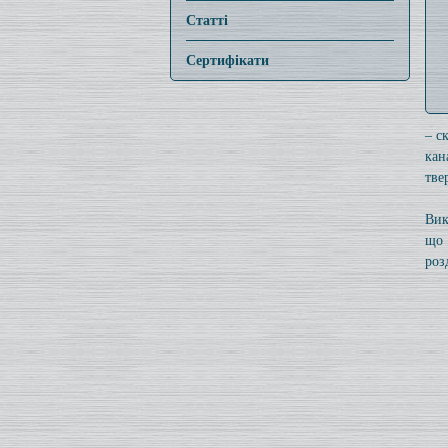
Статті
Сертифікати
– с
кан
тве
Вик
що 
роз