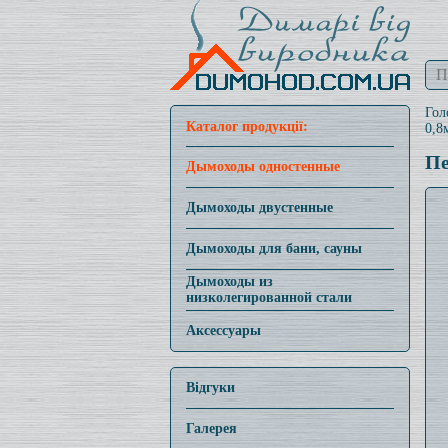
Гол
Каталог продукції:
0,8
Пе
Дымоходы одностенные
Дымоходы двустенные
Дымоходы для бани, сауны
Дымоходы из
низколегированной стали
Аксессуары
Відгуки
Галерея