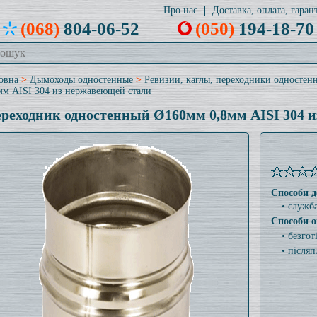
Про нас
Доставка, оплата, гарант
(068)
804-06-52
(050)
194-18-70
овна
>
Дымоходы одностенные
>
Ревизии, каглы, переходники одностен
мм AISI 304 из нержавеющей стали
реходник одностенный Ø160мм 0,8мм AISI 304 
Способи д
• служб
Способи о
• безго
• післяп