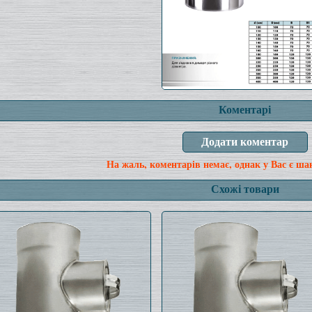
Коментарі
На жаль, коментарів немає, однак у Вас є ша
Схожі товари