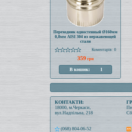
Переходник одностенный Ø160мм
0,8мм AISI 304 из нержавеющей
стали
Коментарів: 0
359
грн
КОНТАКТИ:
Г
18000, м.Черкаси,
Пн
вул.Надпільна, 218
Сб
(068) 804-06-52