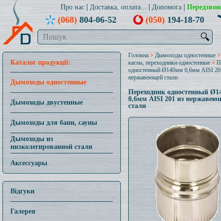
Про нас
Доставка, оплата...
Допомога
Передзвон
(068)
804-06-52
(050)
194-18-70
🔍
Головна
>
Дымоходы одностенные
Каталог продукції:
каглы, переходники одностенные
>
П
одностенный Ø140мм 0,6мм AISI 20
нержавеющей стали
Дымоходы одностенные
Переходник одностенный Ø1
0,6мм AISI 201 из нержавею
Дымоходы двустенные
стали
Дымоходы для бани, сауны
Дымоходы из
низколегированной стали
Аксессуары
Відгуки
Галерея