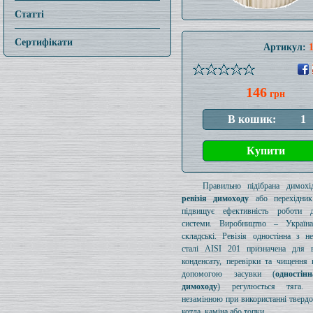
Статті
Сертифікати
Артикул:
146
грн
Правильно підібрана димохід
ревізія димоходу
або перехідник
підвищує ефективність роботи д
системи. Виробництво – Україн
складські. Ревізія одностінна з н
сталі AISI 201 призначена для в
конденсату, перевірки та чищення 
допомогою засувки (
одностін
димоходу
) регулюється тяга.
незамінною при використанні тверд
котла, каміна або топки.