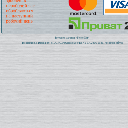
зроблені в
неробочий час
обробляються
на наступний
робочий день
Всього: 1020249 Сьогодні: 339
Інтернет-магазин «ТеплоДім»
Programing & Design by: ©
DOHC
. Powered by: ©
DoNS 1.7
. 2016-2026.
Розробка сайтів