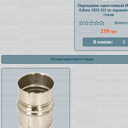
Переходник одностенный 
0,8мм AISI 321 из нержав
стали
Комента
219
грн
Останні переглянуті товари