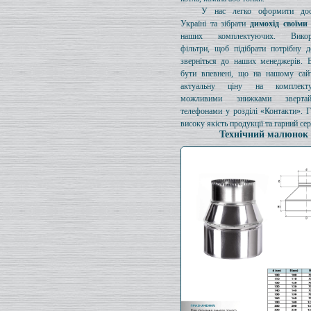
У нас легко оформити дос
Україні та зібрати
димохід своїми
наших комплектуючих. Викори
фільтри, щоб підібрати потрібну д
зверніться до наших менеджерів. 
бути впевнені, що на нашому сайт
актуальну ціну на комплект
можливими знижками зверта
телефонами у розділі «Контакти». 
високу якість продукції та гарний сер
Технічний малюнок