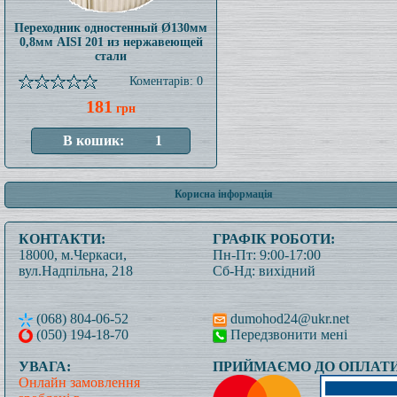
Переходник одностенный Ø130мм
0,8мм AISI 201 из нержавеющей
стали
Коментарів: 0
181
грн
Корисна інформація
КОНТАКТИ:
ГРАФІК РОБОТИ:
18000, м.Черкаси,
Пн-Пт: 9:00-17:00
вул.Надпільна, 218
Сб-Нд: вихідний
(068) 804-06-52
dumohod24@ukr.net
(050) 194-18-70
Передзвонити мені
УВАГА:
ПРИЙМАЄМО ДО ОПЛАТИ
Онлайн замовлення