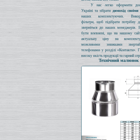
У нас легко оформити дос
Україні та зібрати
димохід своїми
наших комплектуючих. Викори
фільтри, щоб підібрати потрібну д
зверніться до наших менеджерів. 
бути впевнені, що на нашому сайт
актуальну ціну на комплект
можливими знижками зверта
телефонами у розділі «Контакти». 
високу якість продукції та гарний сер
Технічний малюнок