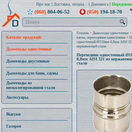
Про нас
Доставка, оплата...
Допомога
Передзвон
(068)
804-06-52
(050)
194-18-70
🔍
Головна
>
Дымоходы одностенные
Каталог продукції:
каглы, переходники одностенные
>
П
одностенный Ø110мм 0,8мм AISI 32
нержавеющей стали
Дымоходы одностенные
Переходник одностенный Ø1
0,8мм AISI 321 из нержавею
Дымоходы двустенные
стали
Дымоходы для бани, сауны
Дымоходы из
низколегированной стали
Аксессуары
Відгуки
Галерея