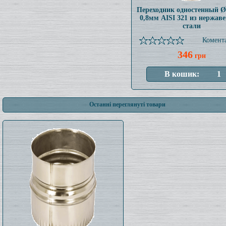
Переходник одностенный 
0,8мм AISI 321 из нержав
стали
Комента
346
грн
Останні переглянуті товари