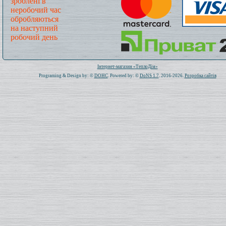
зроблені в
неробочий час
обробляються
на наступний
робочий день
Всього: 1021316 Сьогодні: 426
Інтернет-магазин «ТеплоДім»
Programing & Design by: ©
DOHC
. Powered by: ©
DoNS 1.7
. 2016-2026.
Розробка сайтів