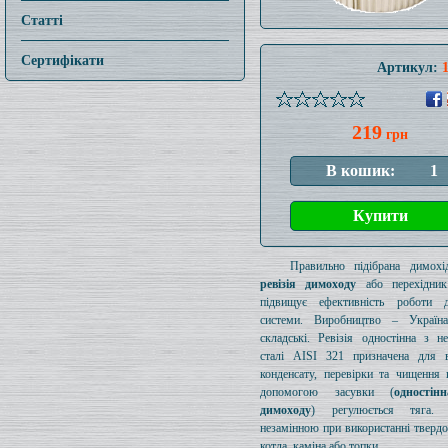
Статті
Сертифікати
Артикул:
219
грн
Правильно підібрана димохід
ревізія димоходу
або перехідник
підвищує ефективність роботи д
системи. Виробництво – Україн
складські. Ревізія одностінна з н
сталі AISI 321 призначена для в
конденсату, перевірки та чищення 
допомогою засувки (
одностін
димоходу
) регулюється тяга.
незамінною при використанні тверд
котла, каміна або топки.