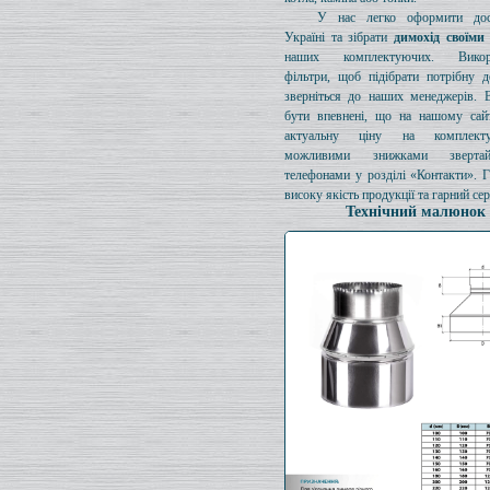
У нас легко оформити дос
Україні та зібрати
димохід своїми
наших комплектуючих. Викори
фільтри, щоб підібрати потрібну д
зверніться до наших менеджерів. 
бути впевнені, що на нашому сайт
актуальну ціну на комплект
можливими знижками зверта
телефонами у розділі «Контакти». 
високу якість продукції та гарний сер
Технічний малюнок