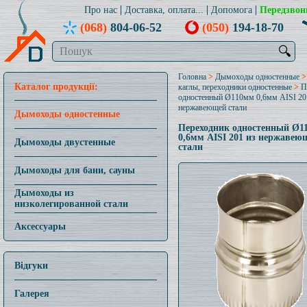
Про нас
Доставка, оплата...
Допомога
Передзвон
(068)
804-06-52
(050)
194-18-70
🔍
Головна
>
Дымоходы одностенные
Каталог продукції:
каглы, переходники одностенные
>
П
одностенный Ø110мм 0,6мм AISI 20
нержавеющей стали
Дымоходы одностенные
Переходник одностенный Ø1
0,6мм AISI 201 из нержавею
Дымоходы двустенные
стали
Дымоходы для бани, сауны
Дымоходы из
низколегированной стали
Аксессуары
Відгуки
Галерея