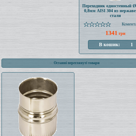
Переходник одностенный 
0,8мм AISI 304 из нержав
стали
Комента
1341
грн
Останні переглянуті товари