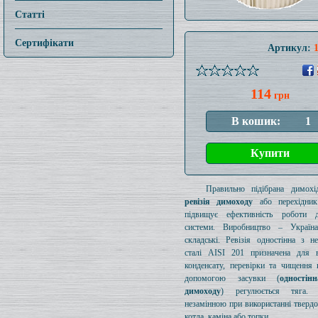
Статті
Сертифікати
Артикул:
114
грн
Правильно підібрана димохід
ревізія димоходу
або перехідник
підвищує ефективність роботи д
системи. Виробництво – Україн
складські. Ревізія одностінна з н
сталі AISI 201 призначена для в
конденсату, перевірки та чищення 
допомогою засувки (
одностін
димоходу
) регулюється тяга.
незамінною при використанні тверд
котла, каміна або топки.