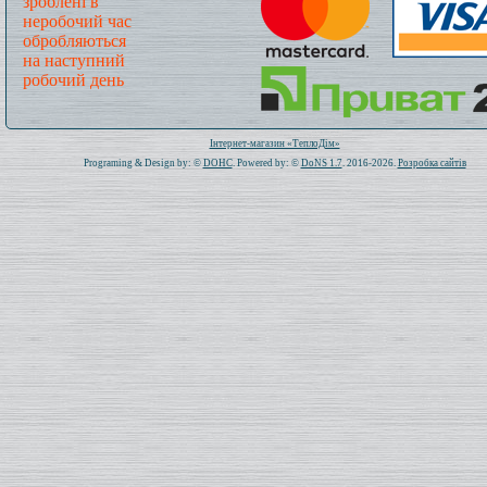
зроблені в
неробочий час
обробляються
на наступний
робочий день
Всього: 1021068 Сьогодні: 178
Інтернет-магазин «ТеплоДім»
Programing & Design by: ©
DOHC
. Powered by: ©
DoNS 1.7
. 2016-2026.
Розробка сайтів