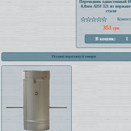
Переходник одностенный 
0,8мм AISI 321 из нержав
стали
Комента
351
грн
Останні переглянуті товари