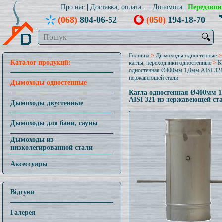
Про нас
Доставка, оплата...
Допомога
Передзвон
(068)
804-06-52
(050)
194-18-70
🔍
Головна
>
Дымоходы одностенные
Каталог продукції:
каглы, переходники одностенные
>
К
одностенная Ø400мм 1,0мм AISI 321
нержавеющей стали
Дымоходы одностенные
Кагла одностенная Ø400мм 
AISI 321 из нержавеющей ст
Дымоходы двустенные
Дымоходы для бани, сауны
Дымоходы из
низколегированной стали
Аксессуары
Відгуки
Галерея