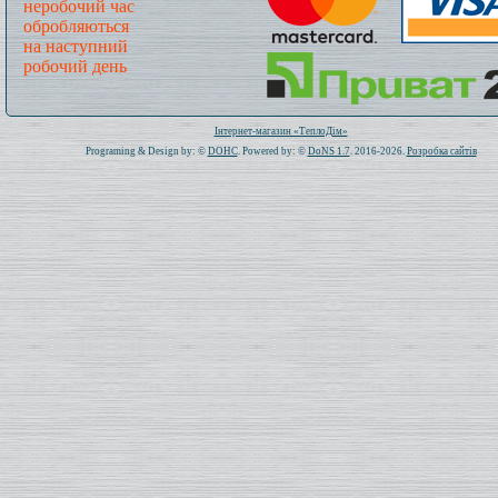
неробочий час
обробляються
на наступний
робочий день
Всього: 1019830 Сьогодні: 747
Інтернет-магазин «ТеплоДім»
Programing & Design by: ©
DOHC
. Powered by: ©
DoNS 1.7
. 2016-2026.
Розробка сайтів