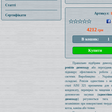
Статті
Артикул:
Сертифікати
4212
грн
Правильно підібрана димохід
ревізія димоходу
або перехідник
підвищує ефективність роботи д
системи. Виробництво – Україн
складські. Ревізія одностінна з н
сталі AISI 321 призначена для в
конденсату, перевірки та чищення 
допомогою засувки (
одностін
димоходу
) регулюється тяга.
незамінною при використанні тверд
котла, каміна або топки.