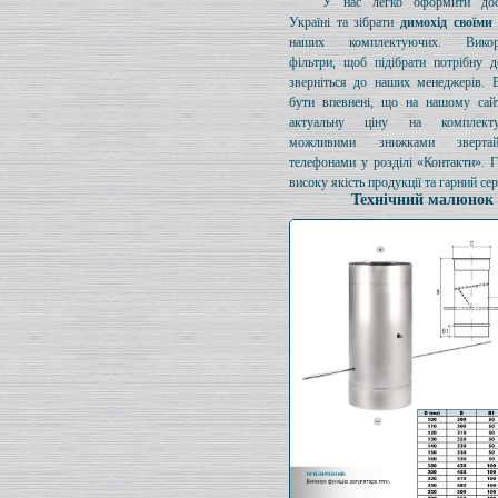
У нас легко оформити дос
Україні та зібрати
димохід своїми
наших комплектуючих. Викори
фільтри, щоб підібрати потрібну д
зверніться до наших менеджерів. 
бути впевнені, що на нашому сайт
актуальну ціну на комплект
можливими знижками зверта
телефонами у розділі «Контакти». 
високу якість продукції та гарний сер
Технічний малюнок