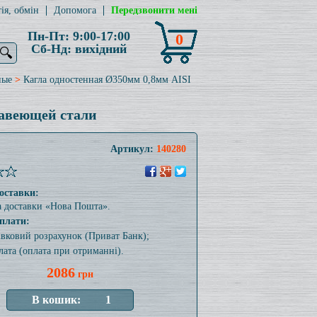
ія, обмін
Допомога
Передзвонити мені
Пн-Пт: 9:00-17:00
0
Сб-Нд: вихідний
🔍
ные
>
Кагла одностенная Ø350мм 0,8мм AISI
жавеющей стали
Артикул:
140280
оставки:
а доставки «Нова Пошта».
плати:
тівковий розрахунок (Приват Банк);
лата (оплата при отриманні).
2086
грн