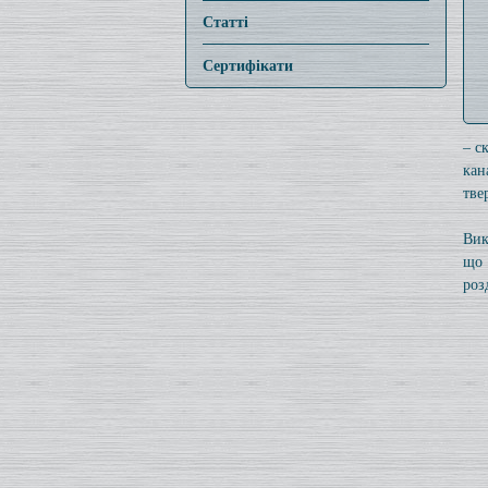
Статті
Сертифікати
– с
кан
тве
Вик
що 
роз