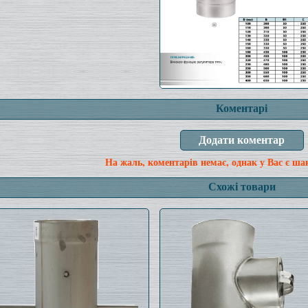
Коментарі
На жаль, коментарів немає, однак у Вас є ша
Схожі товари