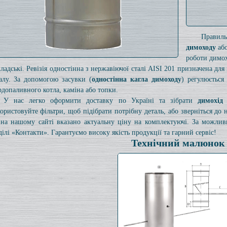
Правил
димоходу
або
роботи димох
кладські. Ревізія одностінна з нержавіючої сталі AISI 201 призначена дл
алу. За допомогою засувки (
одностінна кагла димоходу
) регулюється
рдопаливного котла, каміна або топки.
У нас легко оформити доставку по Україні та зібрати
димохід
ористовуйте фільтри, щоб підібрати потрібну деталь, або зверніться до
на нашому сайті вказано актуальну ціну на комплектуючі. За можли
ділі «Контакти». Гарантуємо високу якість продукції та гарний сервіс!
Технічний малюнок