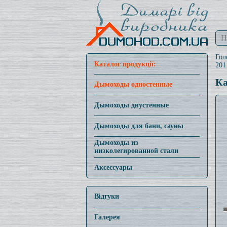
Гол
Каталог продукції:
201
Ка
Дымоходы одностенные
Дымоходы двустенные
Дымоходы для бани, сауны
Дымоходы из
низколегированной стали
Аксессуары
Відгуки
Галерея