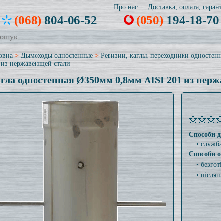
Про нас
Доставка, оплата, гарант
(068)
804-06-52
(050)
194-18-70
овна
>
Дымоходы одностенные
>
Ревизии, каглы, переходники одностен
 из нержавеющей стали
гла одностенная Ø350мм 0,8мм AISI 201 из нер
Способи д
• служб
Способи о
• безго
• післяп