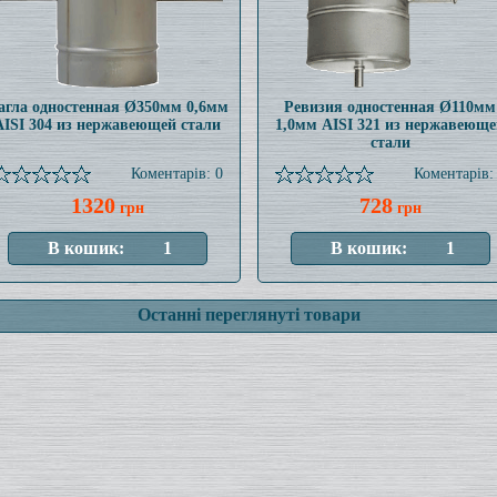
агла одностенная Ø350мм 0,6мм
Ревизия одностенная Ø110мм
AISI 304 из нержавеющей стали
1,0мм AISI 321 из нержавеюще
стали
Коментарів: 0
Коментарів:
1320
728
грн
грн
Останні переглянуті товари