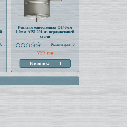
Ревизия одностенная Ø140мм
й
1,0мм AISI 201 из нержавеющей
стали
 0
Коментарів: 0
727
грн