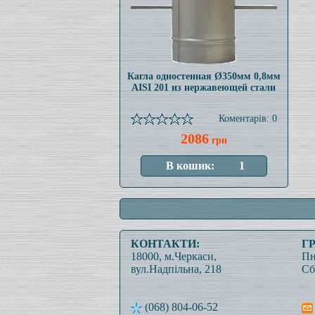
Кагла одностенная Ø350мм 0,8мм
AISI 201 из нержавеющей стали
Коментарів: 0
2086
грн
КОНТАКТИ:
Г
18000, м.Черкаси,
Пн
вул.Надпільна, 218
Сб
(068) 804-06-52