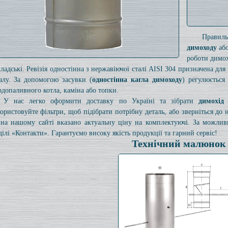
Правил
димоходу
або
роботи димох
кладські. Ревізія одностінна з нержавіючої сталі AISI 304 призначена дл
алу. За допомогою засувки (
одностінна кагла димоходу
) регулюється
рдопаливного котла, каміна або топки.
У нас легко оформити доставку по Україні та зібрати
димохід
ористовуйте фільтри, щоб підібрати потрібну деталь, або зверніться до
на нашому сайті вказано актуальну ціну на комплектуючі. За можли
ділі «Контакти». Гарантуємо високу якість продукції та гарний сервіс!
Технічний малюнок