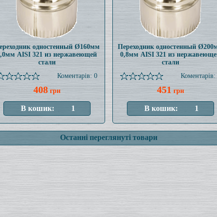
ереходник одностенный Ø160мм
Переходник одностенный Ø200
1,0мм AISI 321 из нержавеющей
0,8мм AISI 321 из нержавеюще
стали
стали
Коментарів: 0
Коментарів:
408
451
грн
грн
Останні переглянуті товари