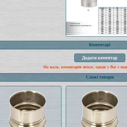
Коментарі
На жаль, коментарів немає, однак у Вас є ша
Схожі товари