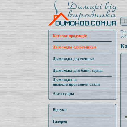
Гол
Каталог продукції:
304
Ка
Дымоходы одностенные
Дымоходы двустенные
Дымоходы для бани, сауны
Дымоходы из
низколегированной стали
Аксессуары
Відгуки
Галерея