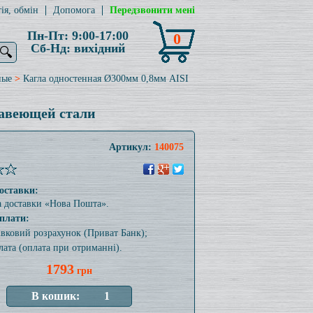
ія, обмін
Допомога
Передзвонити мені
Пн-Пт: 9:00-17:00
0
Сб-Нд: вихідний
🔍
ные
>
Кагла одностенная Ø300мм 0,8мм AISI
жавеющей стали
Артикул:
140075
оставки:
а доставки «Нова Пошта».
плати:
тівковий розрахунок (Приват Банк);
лата (оплата при отриманні).
1793
грн