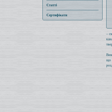
Статті
Сертифікати
– с
кан
тве
Вик
що 
роз