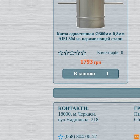
Кагла одностенная Ø300мм 0,8мм
AISI 304 из нержавеющей стали
Коментарів: 0
1793
грн
КОНТАКТИ:
Г
18000, м.Черкаси,
Пн
вул.Надпільна, 218
Сб
(068) 804-06-52