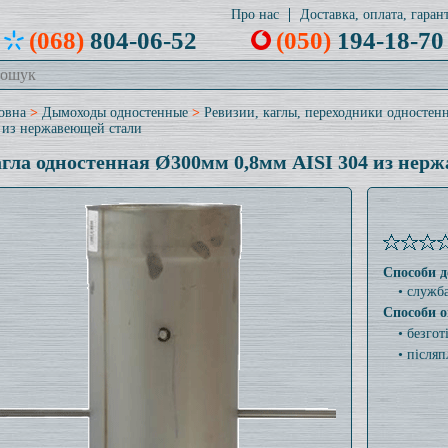
Про нас
Доставка, оплата, гарант
(068)
804-06-52
(050)
194-18-70
овна
>
Дымоходы одностенные
>
Ревизии, каглы, переходники одностен
 из нержавеющей стали
гла одностенная Ø300мм 0,8мм AISI 304 из нер
Способи д
• служб
Способи о
• безго
• післяп