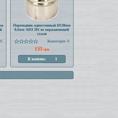
мм
Переходник одностенный Ø130мм
й
0,6мм AISI 201 из нержавеющей
стали
 0
Коментарів: 0
135
грн