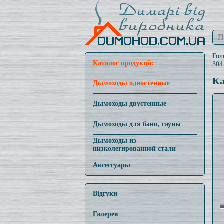
Гол
Каталог продукції:
304
Ка
Дымоходы одностенные
Дымоходы двустенные
Дымоходы для бани, сауны
Дымоходы из
низколегированной стали
Аксессуары
Відгуки
Галерея