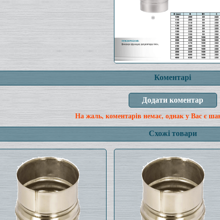
Коментарі
На жаль, коментарів немає, однак у Вас є ша
Схожі товари