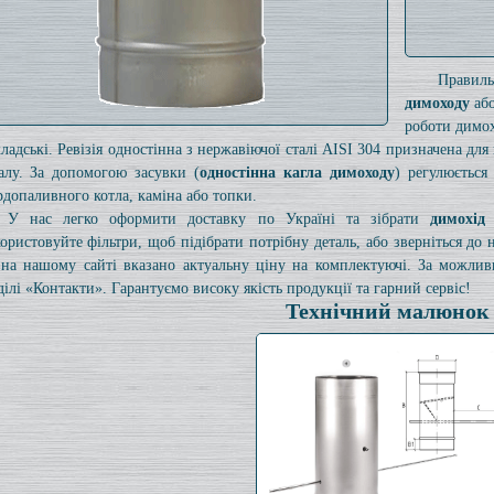
Правил
димоходу
або
роботи димох
кладські. Ревізія одностінна з нержавіючої сталі AISI 304 призначена дл
алу. За допомогою засувки (
одностінна кагла димоходу
) регулюється
рдопаливного котла, каміна або топки.
У нас легко оформити доставку по Україні та зібрати
димохід
ористовуйте фільтри, щоб підібрати потрібну деталь, або зверніться до
на нашому сайті вказано актуальну ціну на комплектуючі. За можли
ділі «Контакти». Гарантуємо високу якість продукції та гарний сервіс!
Технічний малюнок