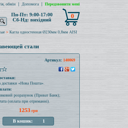
ія, обмін
Допомога
Передзвонити мені
Пн-Пт: 9:00-17:00
0
Сб-Нд: вихідний
🔍
ные
>
Кагла одностенная Ø230мм 0,8мм AISI
жавеющей стали
Артикул:
140069
оставки:
а доставки «Нова Пошта».
плати:
тівковий розрахунок (Приват Банк);
лата (оплата при отриманні).
1253
грн