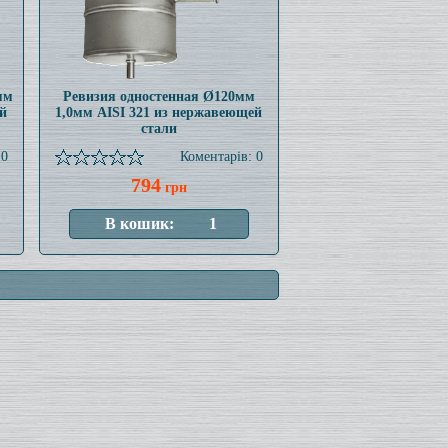
мм
Ревизия одностенная Ø120мм
й
1,0мм AISI 321 из нержавеющей
стали
 0
Коментарів: 0
794
грн