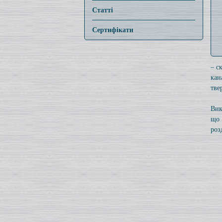
Статті
Сертифікати
– с
кан
тве
Вик
що 
роз