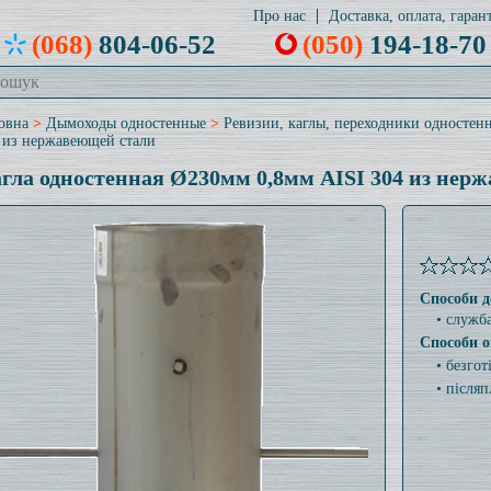
Про нас
Доставка, оплата, гарант
(068)
804-06-52
(050)
194-18-70
овна
>
Дымоходы одностенные
>
Ревизии, каглы, переходники одностен
 из нержавеющей стали
гла одностенная Ø230мм 0,8мм AISI 304 из нер
Способи д
• служб
Способи о
• безго
• післяп