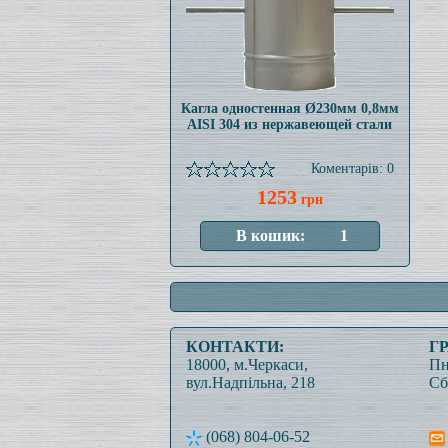
Кагла одностенная Ø230мм 0,8мм
AISI 304 из нержавеющей стали
Коментарів: 0
1253
грн
КОНТАКТИ:
Г
18000, м.Черкаси,
Пн
вул.Надпільна, 218
Сб
(068) 804-06-52