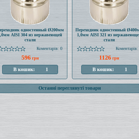
ереходник одностенный Ø200мм
Переходник одностенный Ø400
1,0мм AISI 304 из нержавеющей
1,0мм AISI 321 из нержавеюще
стали
стали
Коментарів: 0
Коментарів:
596
1126
грн
грн
Останні переглянуті товари