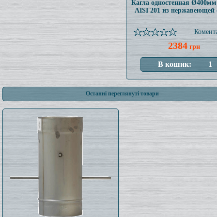
Кагла одностенная Ø400мм
AISI 201 из нержавеющей 
Комента
2384
грн
Останні переглянуті товари