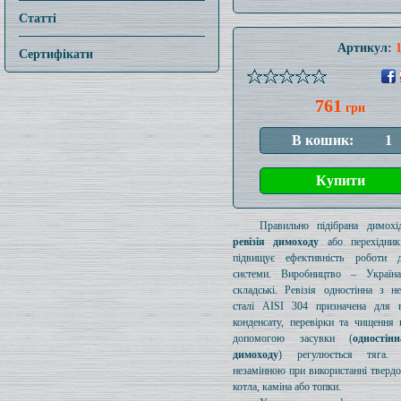
Статті
Артикул:
Сертифікати
761
грн
Правильно підібрана димохід
ревізія димоходу
або перехідник
підвищує ефективність роботи д
системи. Виробництво – Україн
складські. Ревізія одностінна з н
сталі AISI 304 призначена для в
конденсату, перевірки та чищення 
допомогою засувки (
одностін
димоходу
) регулюється тяга.
незамінною при використанні тверд
котла, каміна або топки.