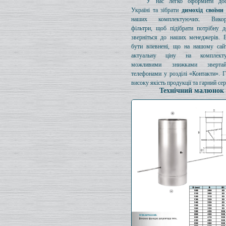
У нас легко оформити дос
Україні та зібрати
димохід своїми
наших комплектуючих. Викори
фільтри, щоб підібрати потрібну д
зверніться до наших менеджерів. 
бути впевнені, що на нашому сайт
актуальну ціну на комплект
можливими знижками зверта
телефонами у розділі «Контакти». 
високу якість продукції та гарний сер
Технічний малюнок