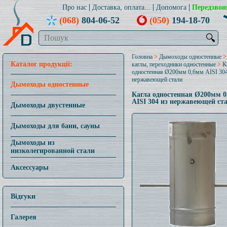
Про нас
Доставка, оплата...
Допомога
Передзвон
(068)
804-06-52
(050)
194-18-70
🔍
Головна
>
Дымоходы одностенные
Каталог продукції:
каглы, переходники одностенные
>
К
одностенная Ø200мм 0,6мм AISI 304
нержавеющей стали
Дымоходы одностенные
Кагла одностенная Ø200мм 
AISI 304 из нержавеющей ст
Дымоходы двустенные
Дымоходы для бани, сауны
Дымоходы из
низколегированной стали
Аксессуары
Відгуки
Галерея