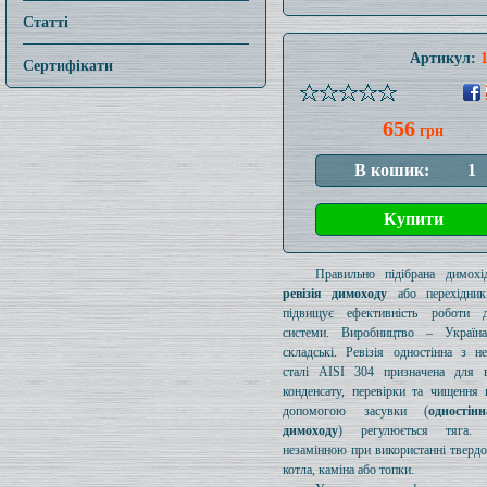
Статті
Артикул:
Сертифікати
656
грн
Правильно підібрана димохід
ревізія димоходу
або перехідник
підвищує ефективність роботи д
системи. Виробництво – Україн
складські. Ревізія одностінна з н
сталі AISI 304 призначена для в
конденсату, перевірки та чищення 
допомогою засувки (
одностін
димоходу
) регулюється тяга.
незамінною при використанні тверд
котла, каміна або топки.