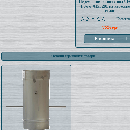
Переходник одностенный 
1,0мм AISI 201 из нержав
стали
Комента
785
грн
Останні переглянуті товари