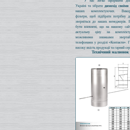
У нас легко оформити дос
Україні та зібрати
димохід своїми
наших комплектуючих. Викори
фільтри, щоб підібрати потрібну д
зверніться до наших менеджерів. 
бути впевнені, що на нашому сайт
актуальну ціну на комплект
можливими знижками зверта
телефонами у розділі «Контакти». 
високу якість продукції та гарний сер
Технічний малюнок