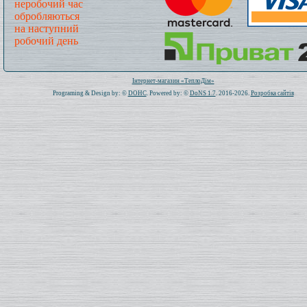
неробочий час
обробляються
на наступний
робочий день
Всього: 1021352 Сьогодні: 462
Інтернет-магазин «ТеплоДім»
Programing & Design by: ©
DOHC
. Powered by: ©
DoNS 1.7
. 2016-2026.
Розробка сайтів