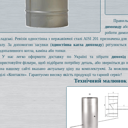
Правил
димоходу
або
роботи димох
кладські. Ревізія одностінна з нержавіючої сталі AISI 201 призначена дл
алу. За допомогою засувки (
одностінна кагла димоходу
) регулюється
рдопаливного котла, каміна або топки.
У нас легко оформити доставку по Україні та зібрати
димохід
ористовуйте фільтри, щоб підібрати потрібну деталь, або зверніться до
на нашому сайті вказано актуальну ціну на комплектуючі. За можли
ділі «Контакти». Гарантуємо високу якість продукції та гарний сервіс!
Технічний малюнок