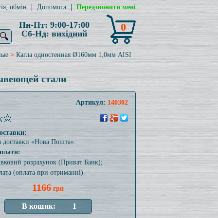
ія, обмін
Допомога
Передзвонити мені
Пн-Пт: 9:00-17:00
0
Сб-Нд: вихідний
🔍
ные
>
Кагла одностенная Ø160мм 1,0мм AISI
жавеющей стали
Артикул:
140302
оставки:
а доставки «Нова Пошта».
плати:
тівковий розрахунок (Приват Банк);
лата (оплата при отриманні).
1166
грн