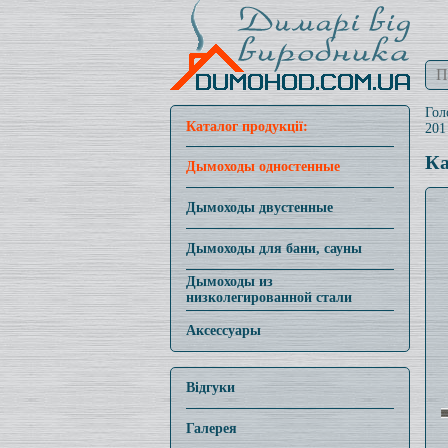
Гол
Каталог продукції:
201
Ка
Дымоходы одностенные
Дымоходы двустенные
Дымоходы для бани, сауны
Дымоходы из
низколегированной стали
Аксессуары
Відгуки
Галерея