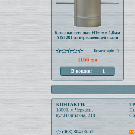
Кагла одностенная Ø160мм 1,0мм
AISI 201 из нержавеющей стали
Коментарів: 0
1166
грн
КОНТАКТИ:
Г
18000, м.Черкаси,
Пн
вул.Надпільна, 218
Сб
(068) 804-06-52