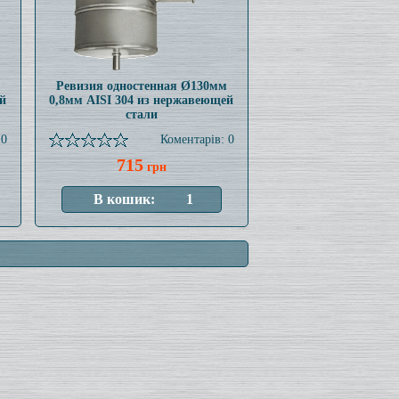
Ревизия одностенная Ø130мм
й
0,8мм AISI 304 из нержавеющей
стали
 0
Коментарів: 0
715
грн