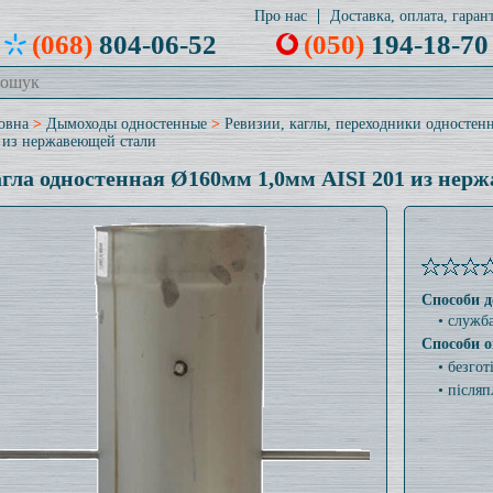
Про нас
Доставка, оплата, гарант
(068)
804-06-52
(050)
194-18-70
овна
>
Дымоходы одностенные
>
Ревизии, каглы, переходники одностен
 из нержавеющей стали
гла одностенная Ø160мм 1,0мм AISI 201 из нер
Способи д
• служб
Способи о
• безго
• післяп