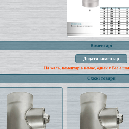
Коментарі
На жаль, коментарів немає, однак у Вас є ша
Схожі товари