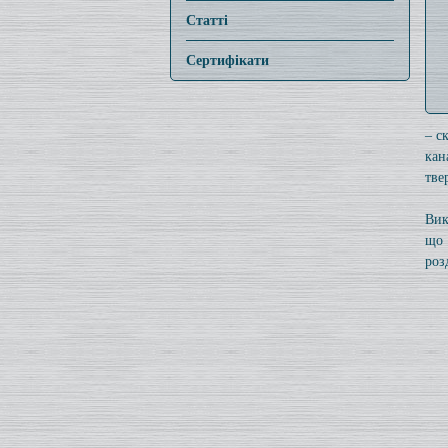
Статті
Сертифікати
– с
кан
тве
Вик
що 
роз