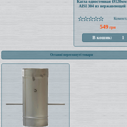
Кагла одностенная Ø120мм
AISI 304 из нержавеющей 
Комента
549
грн
Останні переглянуті товари