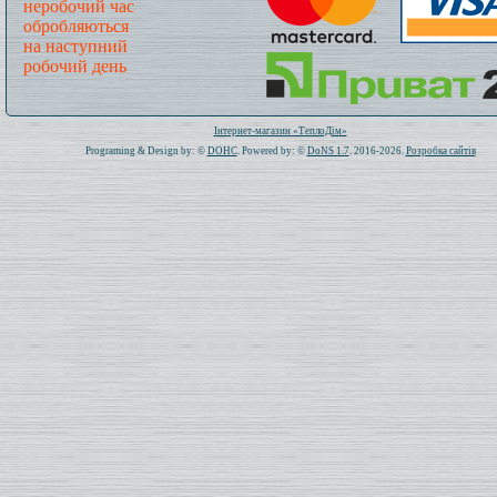
неробочий час
обробляються
на наступний
робочий день
Всього: 1020029 Сьогодні: 119
Інтернет-магазин «ТеплоДім»
Programing & Design by: ©
DOHC
. Powered by: ©
DoNS 1.7
. 2016-2026.
Розробка сайтів