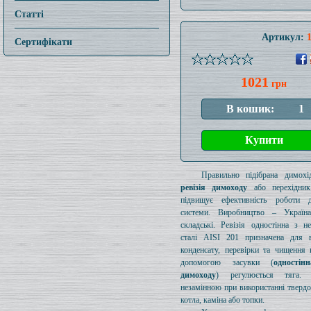
Статті
Артикул:
Сертифікати
1021
грн
Правильно підібрана димохід
ревізія димоходу
або перехідник
підвищує ефективність роботи д
системи. Виробництво – Україн
складські. Ревізія одностінна з н
сталі AISI 201 призначена для в
конденсату, перевірки та чищення 
допомогою засувки (
одностін
димоходу
) регулюється тяга.
незамінною при використанні тверд
котла, каміна або топки.