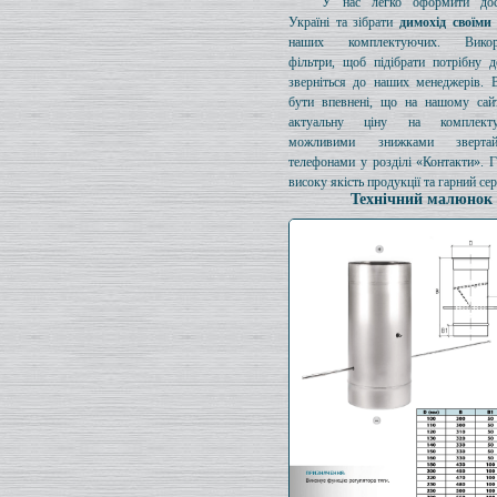
У нас легко оформити дос
Україні та зібрати
димохід своїми
наших комплектуючих. Викори
фільтри, щоб підібрати потрібну д
зверніться до наших менеджерів. 
бути впевнені, що на нашому сайт
актуальну ціну на комплект
можливими знижками зверта
телефонами у розділі «Контакти». 
високу якість продукції та гарний сер
Технічний малюнок