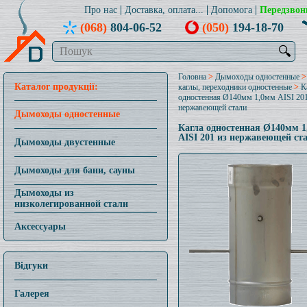
Про нас
Доставка, оплата...
Допомога
Передзвон
(068)
804-06-52
(050)
194-18-70
🔍
Головна
>
Дымоходы одностенные
Каталог продукції:
каглы, переходники одностенные
>
К
одностенная Ø140мм 1,0мм AISI 201
нержавеющей стали
Дымоходы одностенные
Кагла одностенная Ø140мм 
AISI 201 из нержавеющей ст
Дымоходы двустенные
Дымоходы для бани, сауны
Дымоходы из
низколегированной стали
Аксессуары
Відгуки
Галерея