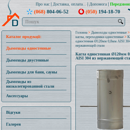
Про нас
Доставка, оплата...
Допомога
Передзвон
(068)
804-06-52
(050)
194-18-70
🔍
Головна
>
Дымоходы одностенные
Каталог продукції:
каглы, переходники одностенные
>
К
одностенная Ø120мм 0,8мм AISI 304
нержавеющей стали
Дымоходы одностенные
Кагла одностенная Ø120мм 
AISI 304 из нержавеющей ст
Дымоходы двустенные
Дымоходы для бани, сауны
Дымоходы из
низколегированной стали
Аксессуары
Відгуки
Галерея