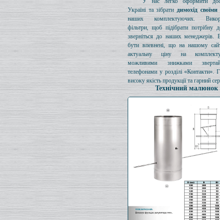
У нас легко оформити дос
Україні та зібрати
димохід своїми
наших комплектуючих. Викори
фільтри, щоб підібрати потрібну д
зверніться до наших менеджерів. 
бути впевнені, що на нашому сайт
актуальну ціну на комплект
можливими знижками зверта
телефонами у розділі «Контакти». 
високу якість продукції та гарний сер
Технічний малюнок