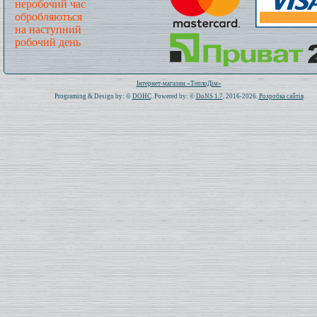
неробочий час
обробляються
на наступний
робочий день
Всього: 1020861 Сьогодні: 478
Інтернет-магазин «ТеплоДім»
Programing & Design by: ©
DOHC
. Powered by: ©
DoNS 1.7
. 2016-2026.
Розробка сайтів