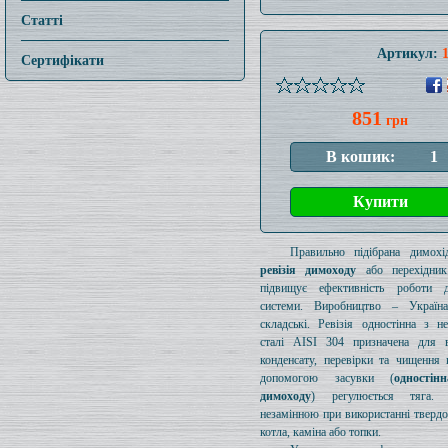
Статті
Артикул:
Сертифікати
851
грн
Правильно підібрана димохід
ревізія димоходу
або перехідник
підвищує ефективність роботи д
системи. Виробництво – Україн
складські. Ревізія одностінна з н
сталі AISI 304 призначена для в
конденсату, перевірки та чищення 
допомогою засувки (
одностін
димоходу
) регулюється тяга.
незамінною при використанні тверд
котла, каміна або топки.