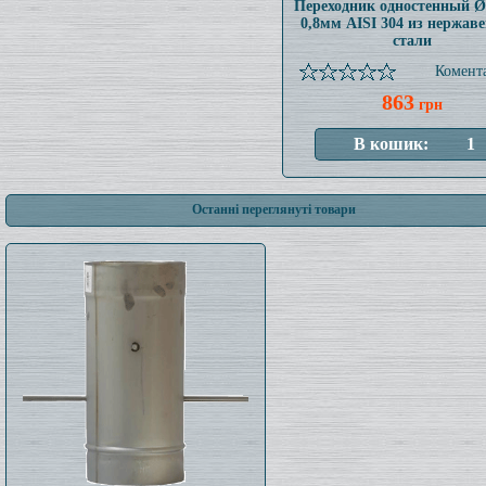
Переходник одностенный 
0,8мм AISI 304 из нержав
стали
Комента
863
грн
Останні переглянуті товари