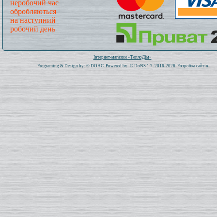
неробочий час
обробляються
на наступний
робочий день
Всього: 1020961 Сьогодні: 71
Інтернет-магазин «ТеплоДім»
Programing & Design by: ©
DOHC
. Powered by: ©
DoNS 1.7
. 2016-2026.
Розробка сайтів