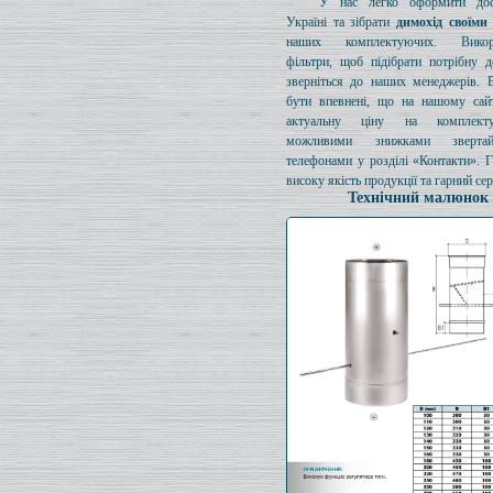
У нас легко оформити дос
Україні та зібрати
димохід своїми
наших комплектуючих. Викори
фільтри, щоб підібрати потрібну д
зверніться до наших менеджерів. 
бути впевнені, що на нашому сайт
актуальну ціну на комплект
можливими знижками зверта
телефонами у розділі «Контакти». 
високу якість продукції та гарний сер
Технічний малюнок