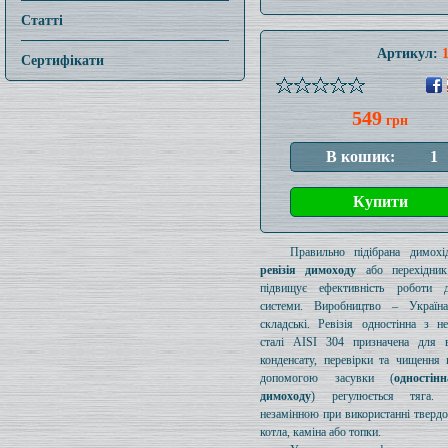
Статті
Артикул:
Сертифікати
549
грн
Правильно підібрана димохід
ревізія димоходу
або перехідник
підвищує ефективність роботи д
системи. Виробництво – Україн
складські. Ревізія одностінна з н
сталі AISI 304 призначена для в
конденсату, перевірки та чищення 
допомогою засувки (
одностін
димоходу
) регулюється тяга.
незамінною при використанні тверд
котла, каміна або топки.