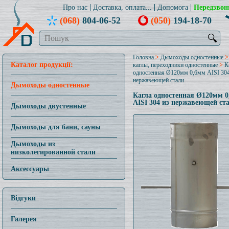
Про нас
Доставка, оплата...
Допомога
Передзвон
(068)
804-06-52
(050)
194-18-70
🔍
Головна
>
Дымоходы одностенные
Каталог продукції:
каглы, переходники одностенные
>
К
одностенная Ø120мм 0,6мм AISI 304
нержавеющей стали
Дымоходы одностенные
Кагла одностенная Ø120мм 
AISI 304 из нержавеющей ст
Дымоходы двустенные
Дымоходы для бани, сауны
Дымоходы из
низколегированной стали
Аксессуары
Відгуки
Галерея