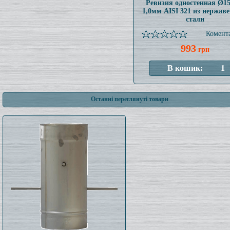
Ревизия одностенная Ø1
1,0мм AISI 321 из нержав
стали
Комента
993
грн
Останні переглянуті товари