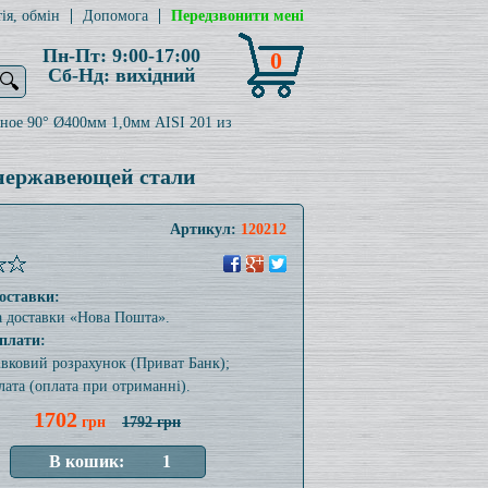
ія, обмін
Допомога
Передзвонити мені
Пн-Пт: 9:00-17:00
0
Сб-Нд: вихідний
🔍
ное 90° Ø400мм 1,0мм AISI 201 из
 нержавеющей стали
Артикул:
120212
оставки:
а доставки «Нова Пошта».
плати:
тівковий розрахунок (Приват Банк);
лата (оплата при отриманні).
1702
грн
1792 грн