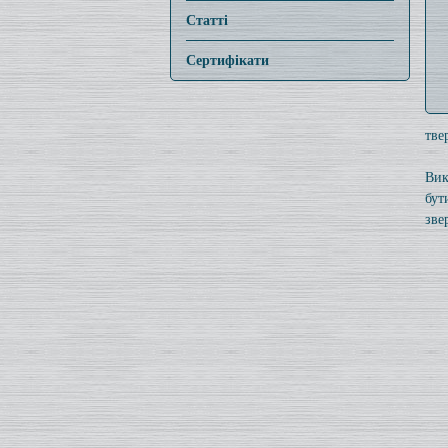
Статті
Сертифікати
тве
Вик
бут
зве