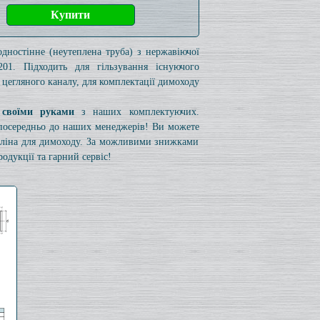
одностінне (неутеплена труба) з нержавіючої
201. Підходить для гільзування існуючого
 цегляного каналу, для комплектації димоходу
 своїми руками
з наших комплектуючих.
езпосередньо до наших менеджерів! Ви можете
коліна для димоходу. За можливими знижками
одукції та гарний сервіс!