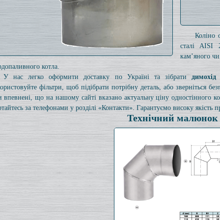
Коліно 
сталі AISI 
кам’яного чи
рдопаливного котла.
У нас легко оформити доставку по Україні та зібрати
димохід
ористовуйте фільтри, щоб підібрати потрібну деталь, або зверніться б
и впевнені, що на нашому сайті вказано актуальну ціну одностінного 
ртайтесь за телефонами у розділі «Контакти». Гарантуємо високу якість пр
Технічний малюнок