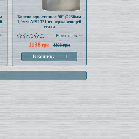
м
Колено одностенное 90° Ø230мм
й
1,0мм AISI 321 из нержавеющей
стали
 0
Коментарів: 0
1138
грн
1198 грн