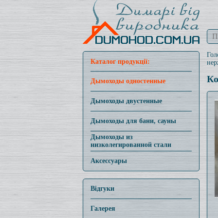
Гол
Каталог продукції:
нер
Ко
Дымоходы одностенные
Дымоходы двустенные
Дымоходы для бани, сауны
Дымоходы из
низколегированной стали
Аксессуары
Відгуки
Галерея