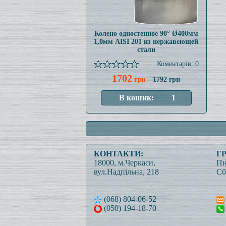
Колено одностенное 90° Ø400мм
1,0мм AISI 201 из нержавеющей
стали
Коментарів: 0
1702
грн
1792 грн
КОНТАКТИ:
Г
18000, м.Черкаси,
Пн
вул.Надпільна, 218
Сб
(068) 804-06-52
(050) 194-18-70