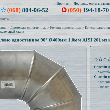
Про нас
Доставка, оплата, гарант
(068)
804-06-52
(050)
194-18-70
овна
>
Дымоходы одностенные
>
Колени одностенные
>
Колено одностен
жавеющей стали
лено одностенное 90° Ø400мм 1,0мм AISI 201 из
Способи д
• служб
Способи о
• безго
• післяп