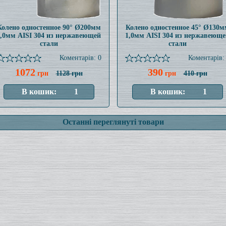
Колено одностенное 90° Ø200мм
Колено одностенное 45° Ø130м
1,0мм AISI 304 из нержавеющей
1,0мм AISI 304 из нержавеюще
стали
стали
Коментарів: 0
Коментарів:
1072
390
грн
1128 грн
грн
410 грн
Останні переглянуті товари