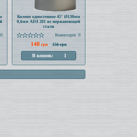
м
Колено одностенное 45° Ø130мм
й
0,6мм AISI 201 из нержавеющей
стали
 0
Коментарів: 0
148
грн
156 грн