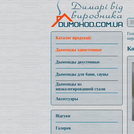
Гол
Каталог продукції:
нер
Ко
Дымоходы одностенные
Дымоходы двустенные
Дымоходы для бани, сауны
Дымоходы из
низколегированной стали
Аксессуары
Відгуки
Галерея