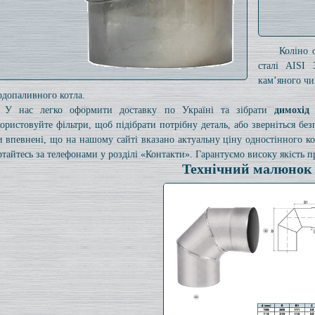
Коліно 
сталі AISI 
кам’яного чи
рдопаливного котла.
У нас легко оформити доставку по Україні та зібрати
димохід
ористовуйте фільтри, щоб підібрати потрібну деталь, або зверніться б
и впевнені, що на нашому сайті вказано актуальну ціну одностінного 
ртайтесь за телефонами у розділі «Контакти». Гарантуємо високу якість пр
Технічний малюнок