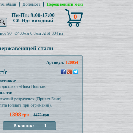
ія, обмін
Допомога
Передзвонити мені
Пн-Пт: 9:00-17:00
0
Сб-Нд: вихідний
🔍
ное 90° Ø400мм 0,8мм AISI 304 из
 нержавеющей стали
Артикул:
120054
оставки:
а доставки «Нова Пошта».
плати:
тівковий розрахунок (Приват Банк);
лата (оплата при отриманні).
1398
грн
1472 грн