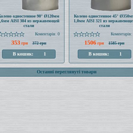
Колено одностенное 90° Ø120мм
Колено одностенное 45° Ø350м
0,6мм AISI 304 из нержавеющей
1,0мм AISI 321 из нержавеюще
стали
стали
Коментарів: 0
Коментарів:
353
1506
грн
372 грн
грн
1585 грн
Останні переглянуті товари