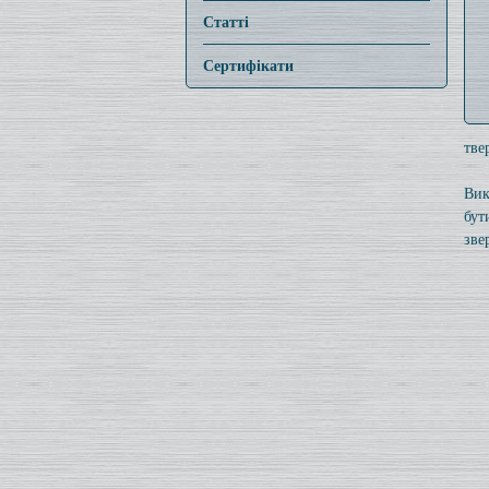
Статті
Сертифікати
тве
Вик
бут
зве