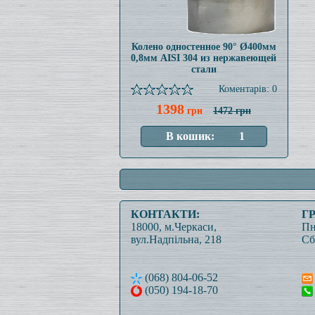
Колено одностенное 90° Ø400мм
0,8мм AISI 304 из нержавеющей
стали
Коментарів: 0
1398
грн
1472 грн
КОНТАКТИ:
Г
18000, м.Черкаси,
Пн
вул.Надпільна, 218
Сб
(068) 804-06-52
(050) 194-18-70