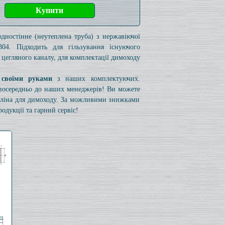
одностінне (неутеплена труба) з нержавіючої
304. Підходить для гільзування існуючого
 цегляного каналу, для комплектації димоходу
 своїми руками
з наших комплектуючих.
езпосередньо до наших менеджерів! Ви можете
коліна для димоходу. За можливими знижками
одукції та гарний сервіс!