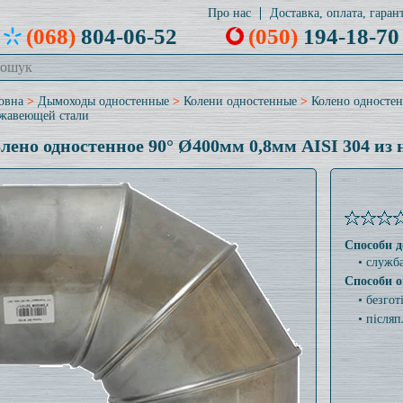
Про нас
Доставка, оплата, гарант
(068)
804-06-52
(050)
194-18-70
овна
>
Дымоходы одностенные
>
Колени одностенные
>
Колено одностен
жавеющей стали
лено одностенное 90° Ø400мм 0,8мм AISI 304 из
Способи д
• служб
Способи о
• безго
• післяп