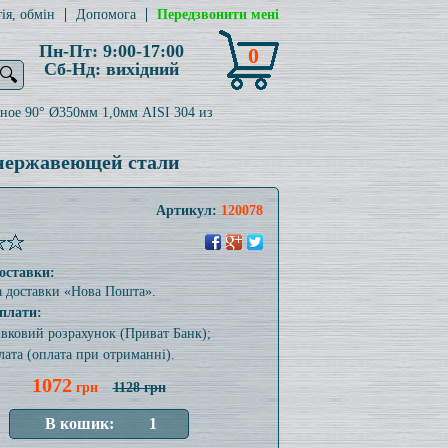
ія, обмін
Допомога
Передзвонити мені
Пн-Пт: 9:00-17:00
0
Сб-Нд: вихідний
🔍
ное 90° Ø350мм 1,0мм AISI 304 из
 нержавеющей стали
Артикул:
120078
оставки:
а доставки «Нова Пошта».
плати:
тівковий розрахунок (Приват Банк);
лата (оплата при отриманні).
1072
грн
1128 грн