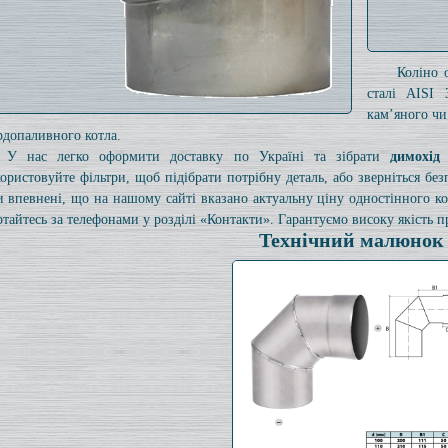
Коліно 
сталі AISI 
кам’яного чи
рдопаливного котла.
У нас легко оформити доставку по Україні та зібрати
димохід
ористовуйте фільтри, щоб підібрати потрібну деталь, або зверніться б
и впевнені, що на нашому сайті вказано актуальну ціну одностінного 
ртайтесь за телефонами у розділі «Контакти». Гарантуємо високу якість пр
Технічний малюнок