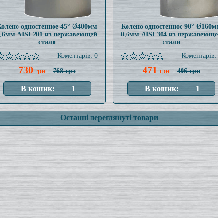
Колено одностенное 45° Ø400мм
Колено одностенное 90° Ø160м
0,6мм AISI 201 из нержавеющей
0,6мм AISI 304 из нержавеюще
стали
стали
Коментарів: 0
Коментарів:
730
471
грн
768 грн
грн
496 грн
Останні переглянуті товари