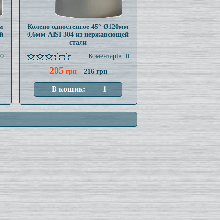
м
Колено одностенное 45° Ø120мм
й
0,6мм AISI 304 из нержавеющей
стали
 0
Коментарів: 0
205
грн
216 грн