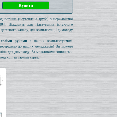
одностінне (неутеплена труба) з нержавіючої
304. Підходить для гільзування існуючого
 цегляного каналу, для комплектації димоходу
 своїми руками
з наших комплектуючих.
езпосередньо до наших менеджерів! Ви можете
коліна для димоходу. За можливими знижками
одукції та гарний сервіс!