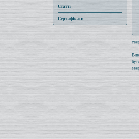
Статті
Сертифікати
тве
Вик
бут
зве