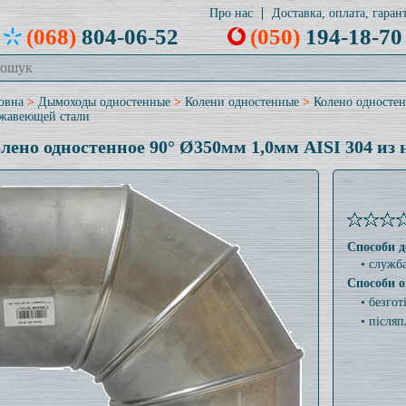
Про нас
Доставка, оплата, гарант
(068)
804-06-52
(050)
194-18-70
овна
>
Дымоходы одностенные
>
Колени одностенные
>
Колено одностен
жавеющей стали
лено одностенное 90° Ø350мм 1,0мм AISI 304 из
Способи д
• служб
Способи о
• безго
• післяп