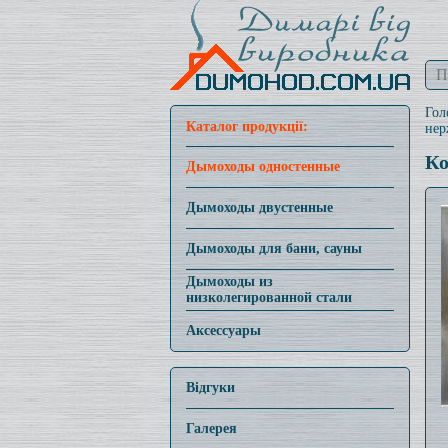
Гол
Каталог продукції:
нер
Ко
Дымоходы одностенные
Дымоходы двустенные
Дымоходы для бани, сауны
Дымоходы из
низколегированной стали
Аксессуары
Відгуки
Галерея