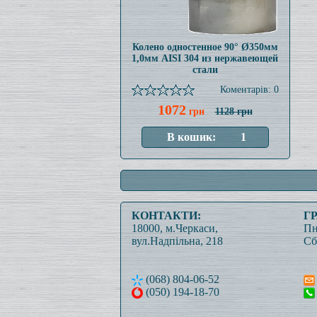
Колено одностенное 90° Ø350мм
1,0мм AISI 304 из нержавеющей
стали
Коментарів: 0
1072
грн
1128 грн
КОНТАКТИ:
Г
18000, м.Черкаси,
Пн
вул.Надпільна, 218
Сб
(068) 804-06-52
(050) 194-18-70