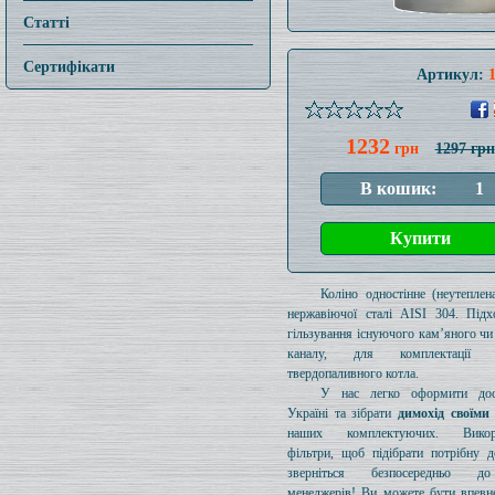
Статті
Сертифікати
Артикул:
1232
грн
1297 грн
Коліно одностінне (неутеплен
нержавіючої сталі AISI 304. Підх
гільзування існуючого кам’яного чи
каналу, для комплектації 
твердопаливного котла.
У нас легко оформити дос
Україні та зібрати
димохід своїми
наших комплектуючих. Викори
фільтри, щоб підібрати потрібну д
зверніться безпосередньо 
менеджерів! Ви можете бути впевн