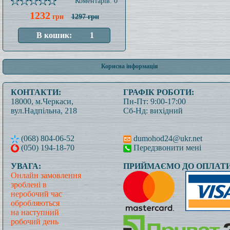
Коментарів: 0
1232
грн
1297 грн
Корисна інформація
КОНТАКТИ:
ГРАФІК РОБОТИ:
18000, м.Черкаси,
Пн-Пт: 9:00-17:00
вул.Надпільна, 218
Сб-Нд: вихідний
(068) 804-06-52
dumohod24@ukr.net
(050) 194-18-70
Передзвонити мені
УВАГА:
ПРИЙМАЄМО ДО ОПЛАТИ
Онлайн замовлення
зроблені в
неробочий час
обробляються
на наступний
робочий день