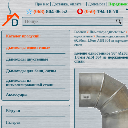
Про нас
Доставка, оплата...
Допомога
Передзвон
(068)
804-06-52
(050)
194-18-70
🔍
Головна
>
Дымоходы одностенные
Каталог продукції:
одностенные
>
Колено одностенное 9
Ø230мм 1,0мм AISI 304 из нержав
стали
Дымоходы одностенные
Колено одностенное 90° Ø23
1,0мм AISI 304 из нержавею
Дымоходы двустенные
стали
Дымоходы для бани, сауны
Дымоходы из
низколегированной стали
Аксессуары
Відгуки
Галерея