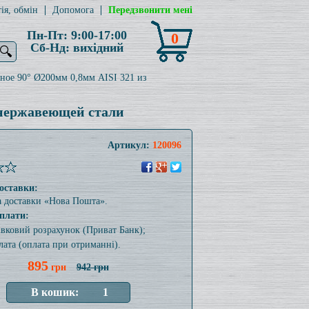
ія, обмін
Допомога
Передзвонити мені
Пн-Пт: 9:00-17:00
0
Сб-Нд: вихідний
🔍
ное 90° Ø200мм 0,8мм AISI 321 из
 нержавеющей стали
Артикул:
120096
оставки:
а доставки «Нова Пошта».
плати:
тівковий розрахунок (Приват Банк);
лата (оплата при отриманні).
895
грн
942 грн