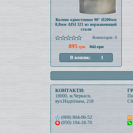
Колено одностенное 90° Ø200мм
0,8мм AISI 321 из нержавеющей
стали
Коментарів: 0
895
грн
942 грн
КОНТАКТИ:
Г
18000, м.Черкаси,
Пн
вул.Надпільна, 218
Сб
(068) 804-06-52
(050) 194-18-70