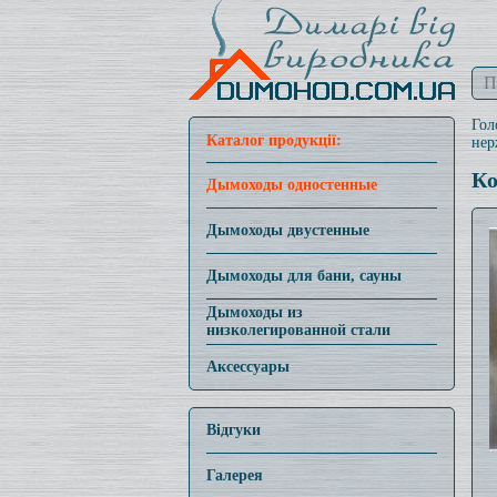
Гол
Каталог продукції:
нер
Ко
Дымоходы одностенные
Дымоходы двустенные
Дымоходы для бани, сауны
Дымоходы из
низколегированной стали
Аксессуары
Відгуки
Галерея