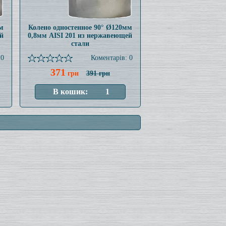
м
Колено одностенное 90° Ø120мм
й
0,8мм AISI 201 из нержавеющей
стали
 0
Коментарів: 0
371
грн
391 грн