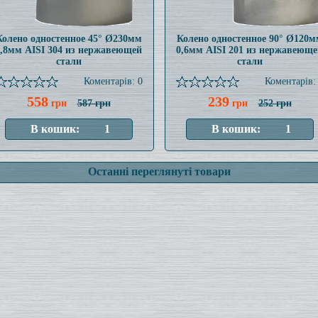
Колено одностенное 45° Ø230мм
Колено одностенное 90° Ø120м
0,8мм AISI 304 из нержавеющей
0,6мм AISI 201 из нержавеюще
стали
стали
Коментарів: 0
Коментарів:
558
239
грн
587 грн
грн
252 грн
Останні переглянуті товари