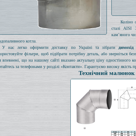
Коліно 
сталі AISI 
кам’яного чи
рдопаливного котла.
У нас легко оформити доставку по Україні та зібрати
димохід
ористовуйте фільтри, щоб підібрати потрібну деталь, або зверніться б
и впевнені, що на нашому сайті вказано актуальну ціну одностінного 
ртайтесь за телефонами у розділі «Контакти». Гарантуємо високу якість пр
Технічний малюнок