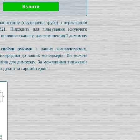
одностінне (неутеплена труба) з нержавіючої
321. Підходить для гільзування існуючого
 цегляного каналу, для комплектації димоходу
 своїми руками
з наших комплектуючих.
езпосередньо до наших менеджерів! Ви можете
коліна для димоходу. За можливими знижками
одукції та гарний сервіс!