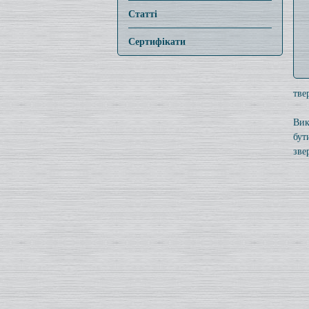
Статті
Сертифікати
тве
Вик
бут
зве